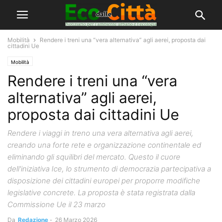
Mobilità
Rendere i treni una “vera alternativa” agli aerei, proposta dai
cittadini Ue
Mobilità
Rendere i treni una “vera
alternativa” agli aerei,
proposta dai cittadini Ue
Rendere i viaggi in treno una vera alternativa agli aerei,
creando una forte rete e organizzazione continentale ed
eliminando gli squilibri del mercato. Questo il cuore
dell'iniziativa Ice, lo strumento di democrazia partecipativa a
disposizione dei cittadini europei per proporre modifiche
legislative concrete. La proposta è stata registrata dalla
Commissione Ue il 23 marzo
Da
Redazione
-
26 Marzo 2026