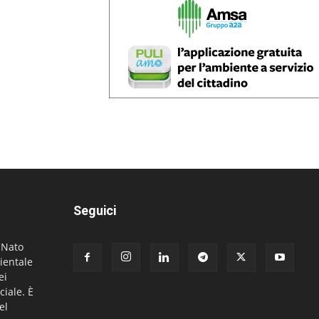
Seguici
. Nato
ientale
ei
ciale. È
el