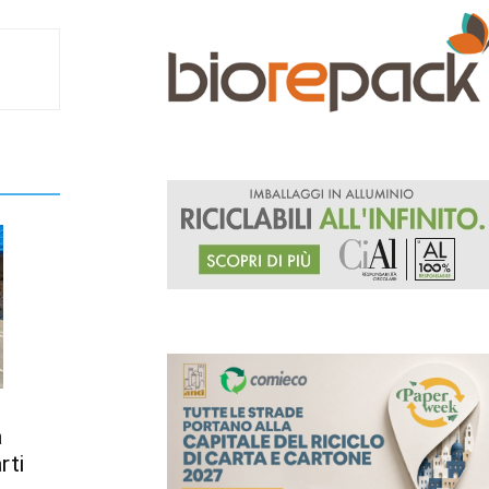
a
rti