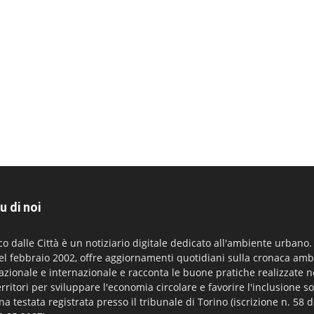
u di noi
co dalle Città è un notiziario digitale dedicato all'ambiente urbano
el febbraio 2002, offre aggiornamenti quotidiani sulla cronaca amb
azionale e internazionale e racconta le buone pratiche realizzate n
erritori per sviluppare l'economia circolare e favorire l'inclusione so
na testata registrata presso il tribunale di Torino (iscrizione n. 58 d