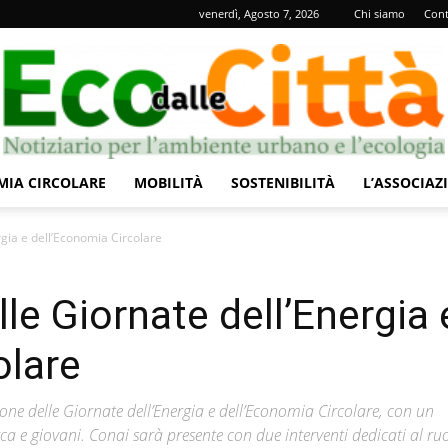
venerdì, Agosto 7, 2026
Chi siamo
Cont
IA CIRCOLARE
MOBILITÀ
SOSTENIBILITÀ
L’ASSOCIAZ
Eco
rgia e dell’Economia Circolare
lle Giornate dell’Energia 
olare
dalle
ione delle Giornate dell’Energia e dell’Economia Circolare, con un
a e giovani. Conai sarà presente con due interventi dedicati al ruo