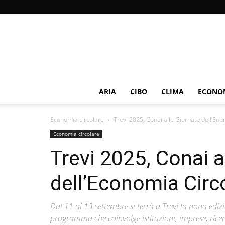
ARIA
CIBO
CLIMA
ECONOM
Economia circolare
Trevi 2025, Conai alle Giornate dell’Ene
Economia circolare
Trevi 2025, Conai a
dell’Economia Circ
Dal 11 al 13 settembre si terrà a Trevi la nona ediz
programma che coinvolge istituzioni, imprese, ricerc