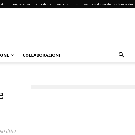
atti
Trasparenza
Pubblicità
Archivio
Informativa sull’uso dei cookies e dei d
IONE
COLLABORAZIONI
e
lo della