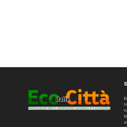
S
E
n
n
t
u