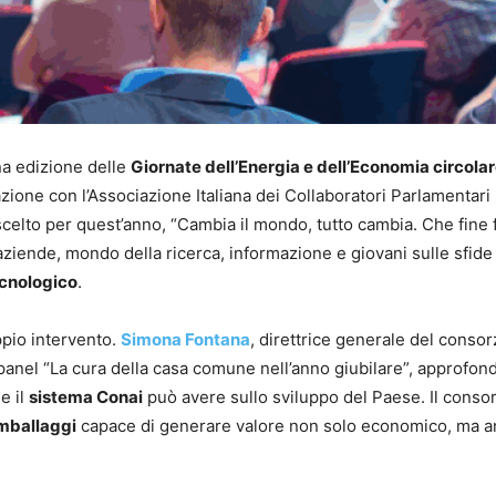
na edizione delle
Giornate dell’Energia e dell’Economia circola
azione con l’Associazione Italiana dei Collaboratori Parlamentari
elto per quest’anno, “Cambia il mondo, tutto cambia. Che fine f
, aziende, mondo della ricerca, informazione e giovani sulle sfide
ecnologico
.
ppio intervento.
Simona Fontana
, direttrice generale del consor
l panel “La cura della casa comune nell’anno giubilare”, approfon
e il
sistema Conai
può avere sullo sviluppo del Paese. Il conso
mballaggi
capace di generare valore non solo economico, ma 