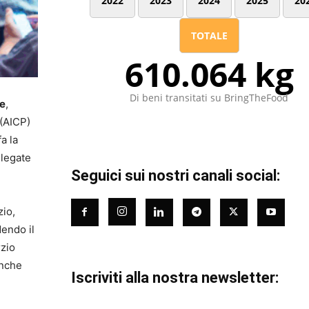
2022
2023
2024
2025
20
TOTALE
610.064 kg
Di beni transitati su BringTheFood
re
,
 (AICP)
a la
 legate
Seguici sui nostri canali social:
zio,
dendo il
rzio
anche
Iscriviti alla nostra newsletter: