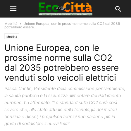
Mobilità
Unione Europea, con le prossime norme sulla CO2 dal 2035
potrebbero essere...
Mobilità
Unione Europea, con le
prossime norme sulla CO2
dal 2035 potrebbero essere
venduti solo veicoli elettrici
Pascal Canfin, Presidente della commissione per l'ambiente,
la sanità pubblica e la sicurezza alimentare del Parlamento
europeo, ha affermato: “Lo standard sulla CO2 sarà così
severo che, allo stato attuale della tecnologia dei motori
benzina e diesel, i propulsori termici non saranno più in
grado di soddisfare il nuovi limiti”