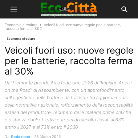
Economia circolare
Veicoli fuori uso: nuove regole per le batterie,
raccolta ferma al 30%
Economia circolare
Veicoli fuori uso: nuove regole
per le batterie, raccolta ferma
al 30%
Dal Piemonte prende il via l’edizione 2026 di “Impianti Aperti
on the Road” di Assoambiente, con un approfondimento
sulla gestione delle batterie da trazione tra aggiornamento
della normativa nazionale, rafforzamento della responsabilità
estesa del produttore, recupero delle materie prime critiche
e distanza dagli obiettivi europei di raccolta fissati al 63%
entro il 2027 e al 73% entro il 2030
Da
Redazione
-
23 Marzo 2026