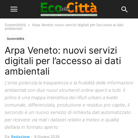
Sostenibilità
Arpa Veneto: nuovi servizi digitali per l’accesso ai dati
ambientali
Sostenibilità
Arpa Veneto: nuovi servizi
digitali per l’accesso ai dati
ambientali
L'ente potenzia la trasparenza e la fruibilità delle informazioni
ambientali con due nuovi strumenti online aperti a tutti. Il
primo è una mappa interattiva dei rifiuti urbani a livello
comunale, differenziata, produzione e residuo pro capite, il
secondo è un nuovo servizio di richiesta dati automatizzato
per ricevere via mail i dataset relativi a meteo e qualità
dell’aria in formato aperto
Da
Redazione
-
9 Giugno 2026