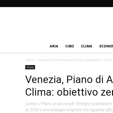
ARIA
CIBO
CLIMA
ECONOM
Clima
Venezia, Piano di Azione Energia Sostenibile e Clima: o
Clima
Venezia, Piano di A
Clima: obiettivo ze
Svelato il Piano di Azione per l’Energia Sostenibile 
al 2030 e una strategia integrata che riguarda effic