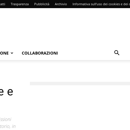
atti
Trasparenza
Pubblicità
Archivio
Informativa sull’uso dei cookies e dei d
IONE
COLLABORAZIONI
e e
issioni
torio, in