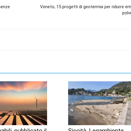
esenze
Veneto, 15 progetti di geotermia per ridurre em
polve
abili, pubblicato il
Siccità, Legambiente