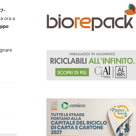
17-
ta ora a
uppo
agnare
successivo