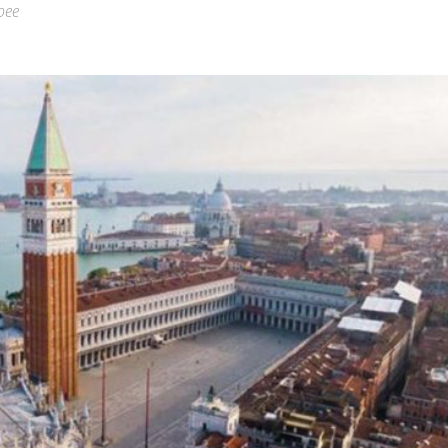
pee
Città