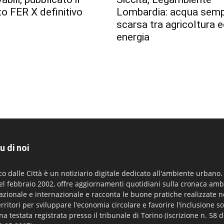
o FER X definitivo
Lombardia: acqua semp
scarsa tra agricoltura 
energia
u di noi
co dalle Città è un notiziario digitale dedicato all'ambiente urbano
el febbraio 2002, offre aggiornamenti quotidiani sulla cronaca amb
azionale e internazionale e racconta le buone pratiche realizzate n
erritori per sviluppare l'economia circolare e favorire l'inclusione so
na testata registrata presso il tribunale di Torino (iscrizione n. 58 d