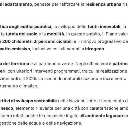
 di adattamento
, pensate per rafforzare la
resilienza urbana
ris
ica degli edifici pubblici
, lo sviluppo delle
fonti rinnovabili
, la
 la
tutela del suolo
e la
mobilità
. In questo ambito, il Piano valor
ca
200 chilometri di percorsi ciclabili
e il rinnovo progressivo de
patto emissivo
, inclusi veicoli alimentati a
idrogeno
.
a del territorio
e al patrimonio verde. Negli ultimi anni il
patrim
eri
, con ulteriori interventi programmati, tra cui la realizzazione
ioni entro il 2026. Le azioni di rinaturalizzazione e incremento 
attamento climatico.
ttivi di sviluppo sostenibile
delle Nazioni Unite e tiene conto d
Unesco
, elemento rilevante per una città con caratteristiche amb
dera infatti anche le dinamiche legate all’
ambiente lagunare e
 gestione delle acque e della navigazione.