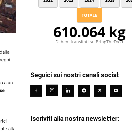
2022
2023
2024
2025
20
TOTALE
610.064 kg
Di beni transitati su BringTheFood
dalla
pegni
Seguici sui nostri canali social:
do a un
ase
Iscriviti alla nostra newsletter:
rici
zate alla