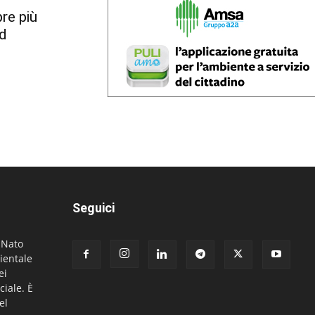
re più
ed
Seguici
. Nato
ientale
ei
ciale. È
el