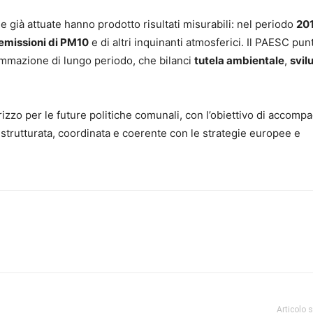
he già attuate hanno prodotto risultati misurabili: nel periodo
20
emissioni di PM10
e di altri inquinanti atmosferici. Il PAESC pun
rammazione di lungo periodo, che bilanci
tutela ambientale
,
svil
izzo per le future politiche comunali, con l’obiettivo di accomp
 strutturata, coordinata e coerente con le strategie europee e
Articolo 