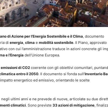
no di Azione per l’Energia Sostenibile e il Clima
, documento
ria di
energia
,
clima
e
mobilità sostenibile
. Il Piano, approvato 
ivo con cui l’amministrazione traduce in azioni concrete gli im
ima e l’Energia
dell’Unione Europea.
e emissioni di CO2
coerente con gli obiettivi comunitari, puntan
climatica entro il 2050
. Il documento si fonda sull’
Inventario B
e impatto energetico ed emissivo, orientando le scelte
e negli ultimi anni e ne prevede di nuove, articolate su due dirett
enti climatici
. Sono previste
33 azioni di mitigazione
, finaliz