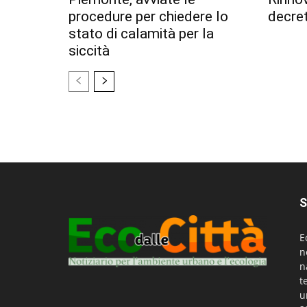
procedure per chiedere lo
decret
stato di calamità per la
siccità
S
E
n
n
t
u