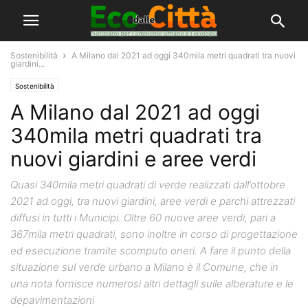
Sostenibilità
A Milano dal 2021 ad oggi 340mila metri quadrati tra nuovi
giardini...
Sostenibilità
A Milano dal 2021 ad oggi
340mila metri quadrati tra
nuovi giardini e aree verdi
Quasi 340mila metri quadrati di verde realizzati dall’ottobre
2021 ad oggi, tra nuovi giardini, aree verdi e parchi attrezzati
diffusi in tutti i Municipi. Oltre 60 nuove aree verdi, pari a
367mila metri quadrati, sono inoltre in corso di progettazione
ed esecuzione tramite scomputo oneri. A fare il punto della
situazione sul verde urbano a Milano è il Comune, che in
una nota fornisce numerosi altri dettagli sulle alberature e le
depavimentazioni