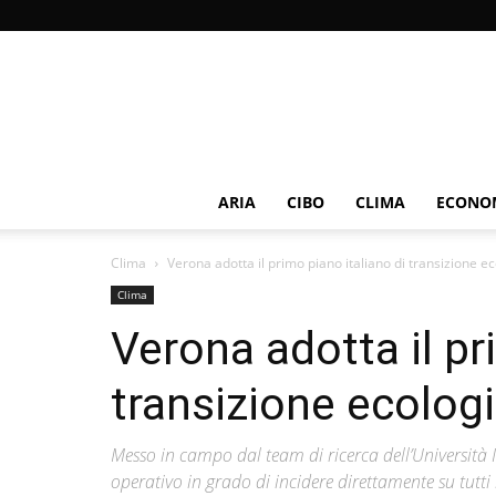
ARIA
CIBO
CLIMA
ECONOM
Clima
Verona adotta il primo piano italiano di transizione 
Clima
Verona adotta il pr
transizione ecolo
Messo in campo dal team di ricerca dell’Università 
operativo in grado di incidere direttamente su tutti