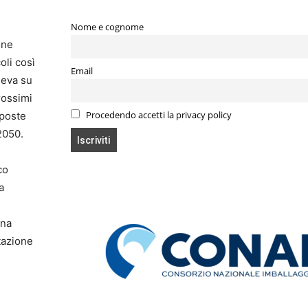
Nome e cognome
one
oli così
Email
leva su
rossimi
Procedendo accetti la privacy policy
oposte
2050.
co
a
una
tazione