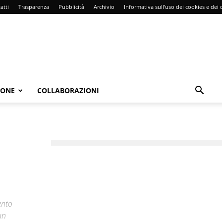
atti
Trasparenza
Pubblicità
Archivio
Informativa sull’uso dei cookies e dei d
IONE
COLLABORAZIONI
ento
un