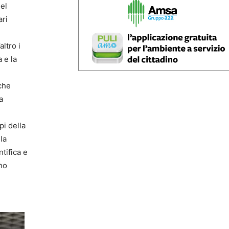
del
ari
ltro i
 e la
che
a
pi della
la
tifica e
ono