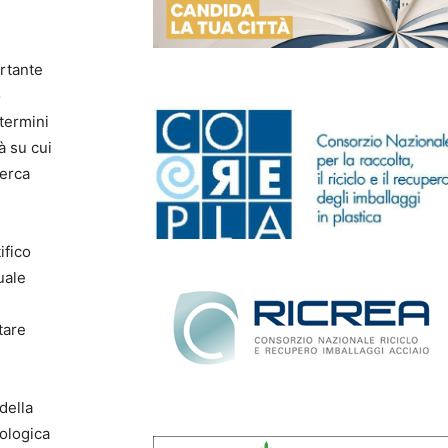
rtante
o
 termini
à su cui
cerca
ifico
uale
tare
della
cologica