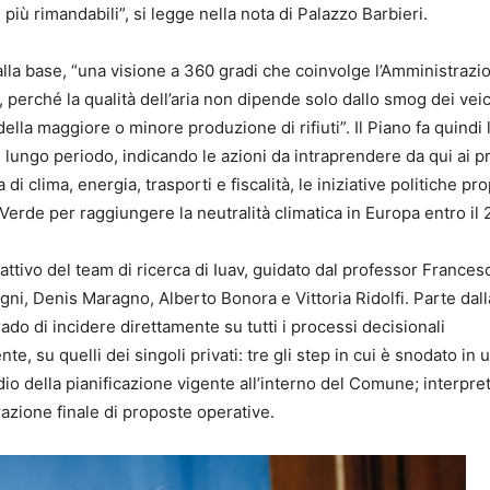
più rimandabili”, si legge nella nota di Palazzo Barbieri.
 alla base, “una visione a 360 gradi che coinvolge l’Amministrazi
o, perché la qualità dell’aria non dipende solo dallo smog dei veic
la maggiore o minore produzione di rifiuti”. Il Piano fa quindi 
lungo periodo, indicando le azioni da intraprendere da qui ai p
di clima, energia, trasporti e fiscalità, le iniziative politiche pr
rde per raggiungere la neutralità climatica in Europa entro il 
attivo del team di ricerca di Iuav, guidato dal professor Frances
ni, Denis Maragno, Alberto Bonora e Vittoria Ridolfi. Parte dall
do di incidere direttamente su tutti i processi decisionali
, su quelli dei singoli privati: tre gli step in cui è snodato in 
dio della pianificazione vigente all’interno del Comune; interpre
razione finale di proposte operative.