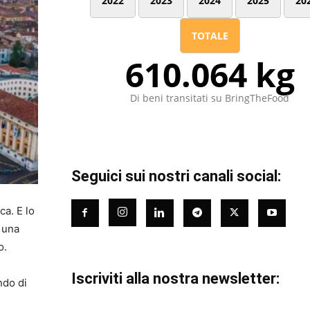
2022
2023
2024
2025
20
TOTALE
610.064 kg
Di beni transitati su BringTheFood
Seguici sui nostri canali social:
ca. E lo
 una
o.
Iscriviti alla nostra newsletter:
ndo di