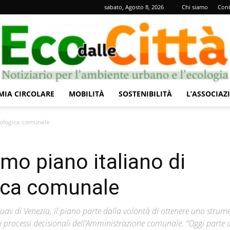
sabato, Agosto 8, 2026
Chi siamo
Cont
IA CIRCOLARE
MOBILITÀ
SOSTENIBILITÀ
L’ASSOCIAZ
Eco
ecologica comunale
imo piano italiano di
gica comunale
dalle
Iuav di Venezia, il piano parte dalla volontà di ottenere uno strum
 i processi decisionali dell’Amministrazione comunale. “Oggi parte 