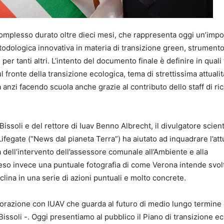
omplesso durato oltre dieci mesi, che rappresenta oggi un’impo
odologica innovativa in materia di transizione green, strument
er tanti altri. L’intento del documento finale è definire in quali
fronte della transizione ecologica, tema di strettissima attualit
 anzi facendo scuola anche grazie al contributo dello staff di ri
issoli e del rettore di Iuav Benno Albrecht, il divulgatore scient
ifegate (“News dal pianeta Terra”) ha aiutato ad inquadrare l’att
ma dell’intervento dell’assessore comunale all’Ambiente e alla
eso invece una puntuale fotografia di come Verona intende svol
lina in una serie di azioni puntuali e molto concrete.
orazione con IUAV che guarda al futuro di medio lungo termine 
Bissoli -. Oggi presentiamo al pubblico il Piano di transizione e