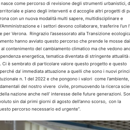
e nasce come percorso di revisione degli strumenti urbanistici, 
ritoriale e piano degli interventi e d accoglie altri progetti di p
ona con un nuova modalità multi sapere, multidisciplinare e
Amministrazione e i settori devono collaborare, trasferire l’un l’a
ore per Verona. Ringrazio l’assessorato alla Transizione ecologica
iamento hanno avviato questo percorso che prende le mosse dai
no al contenimento del cambiamento climatico ma che vedono an
ipendenza energetica, tematica diventata di stringente attualità 
o. Ci è sembrato di particolare valore questo progetto e questo
perché da’ immediata attuazione a quelli che sono i nuovi princi
ituzionale n. 1 del 2022 e che pongono i valori come l’ambiente, 
ondamentali del nostro vivere civile, promuovendo la ricerca scien
o della nazione anche nell’ interesse delle future generazioni. S
luto sin dai primi giorni di agosto dell’anno scorso, con la
questo percorso necessario ed urgente”.