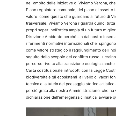
nell’ambito delle iniziative di Viviamo Verona, ch
Piano regolatore comunale, del piano di assetto ter
valore come questo che guardano al futuro di Ver
trasversale. Viviamo Verona riguarda quindi tutta l’
propri saperi nell’ottica ampia di un futuro migli
Direzione Ambiente perché sin dal nostro insed
riferimenti normativi internazionali che spingo
come valore strategico il raggiungimento dell’ind
seguito dello scoppio del conflitto russo- ucrain
percorso rivolto alla transizione ecologica anche 
Carta costituzionale introdotti con la Legge Cost
biodiversità e gli ecosistemi a livello di valori f
tecnica e la tutela del paesaggio storico artistic
perciò grata alla nostra Amministrazione che ha vo
dichiarazione dell’emergenza climatica, avviare 