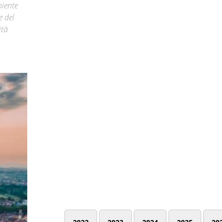
biente
e del
ità