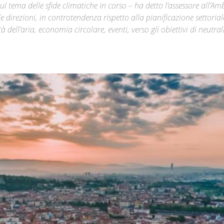
l tema delle sfide climatiche in corso – ha detto l’assessore all’Am
 direzioni, in controtendenza rispetto alla pianificazione settorial
Città
dell’aria, economia circolare, eventi, verso gli obiettivi di neutral