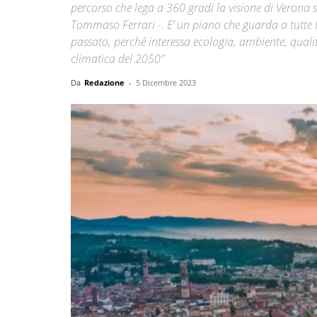
percorso che lega a 360 gradi la visione di Verona su
Tommaso Ferrari -. E’ un piano che guarda a tutte le
passato, perché interessa ecologia, ambiente, qualità 
climatica del 2050”
Da
Redazione
-
5 Dicembre 2023