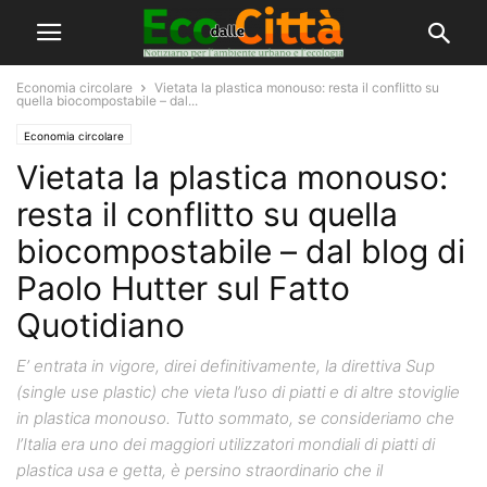
Economia circolare
Vietata la plastica monouso: resta il conflitto su
quella biocompostabile – dal...
Economia circolare
Vietata la plastica monouso:
resta il conflitto su quella
biocompostabile – dal blog di
Paolo Hutter sul Fatto
Quotidiano
E’ entrata in vigore, direi definitivamente, la direttiva Sup
(single use plastic) che vieta l’uso di piatti e di altre stoviglie
in plastica monouso. Tutto sommato, se consideriamo che
l’Italia era uno dei maggiori utilizzatori mondiali di piatti di
plastica usa e getta, è persino straordinario che il