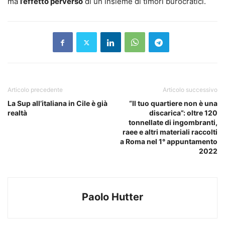
ma
l’effetto perverso
di un insieme di timori burocratici.
Articolo precedente
Articolo successivo
La Sup all’italiana in Cile è già
“Il tuo quartiere non è una
realtà
discarica”: oltre 120
tonnellate di ingombranti,
raee e altri materiali raccolti
a Roma nel 1° appuntamento
2022
Paolo Hutter