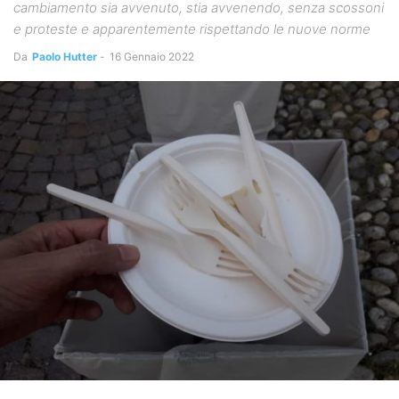
cambiamento sia avvenuto, stia avvenendo, senza scossoni
e proteste e apparentemente rispettando le nuove norme
Da
Paolo Hutter
-
16 Gennaio 2022