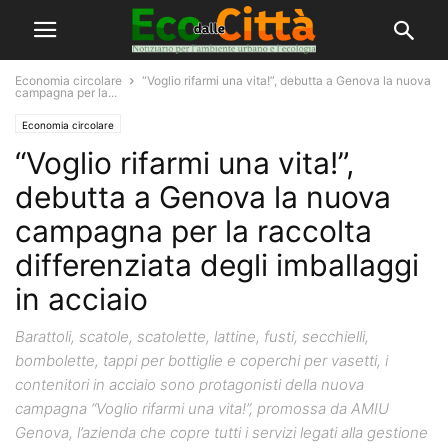
Economia circolare
“Voglio rifarmi una vita!”, debutta a Genova la nuova
campagna per la...
Economia circolare
“Voglio rifarmi una vita!”,
debutta a Genova la nuova
campagna per la raccolta
differenziata degli imballaggi
in acciaio
Barattoli, scatole, scatolette, lattine, fusti, secchielli,
bombolette, tappi per bottiglie e coperchi per vasetti, i
contenitori in acciaio sono protagonisti della nuova
campagna “Voglio rifarmi una vita!”, promossa da AMIU
Genova, l’azienda che copre tutti i servizi legati alla gestione