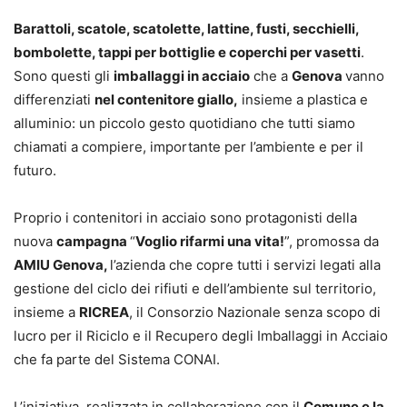
Barattoli, scatole, scatolette, lattine, fusti, secchielli,
bombolette, tappi per bottiglie e coperchi per vasetti
.
Sono questi gli
imballaggi in acciaio
che a
Genova
vanno
differenziati
nel contenitore giallo,
insieme a plastica e
alluminio: un piccolo gesto quotidiano che tutti siamo
chiamati a compiere, importante per l’ambiente e per il
futuro.
Proprio i contenitori in acciaio sono protagonisti della
nuova
campagna
“
Voglio rifarmi una vita!
”, promossa da
AMIU Genova,
l’azienda che copre tutti i servizi legati alla
gestione del ciclo dei rifiuti e dell’ambiente sul territorio,
insieme a
RICREA
, il Consorzio Nazionale senza scopo di
lucro per il Riciclo e il Recupero degli Imballaggi in Acciaio
che fa parte del Sistema CONAI.
L’iniziativa, realizzata in collaborazione con il
Comune e la