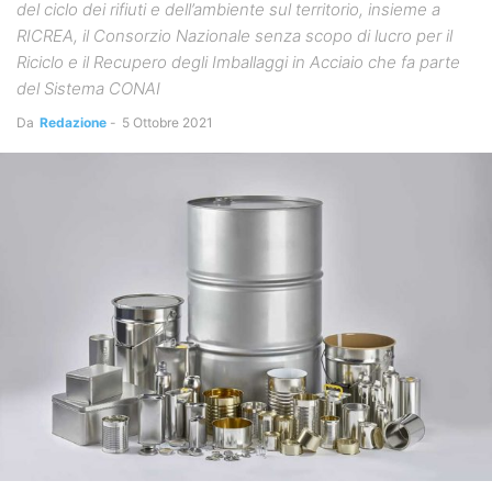
del ciclo dei rifiuti e dell’ambiente sul territorio, insieme a
RICREA, il Consorzio Nazionale senza scopo di lucro per il
Riciclo e il Recupero degli Imballaggi in Acciaio che fa parte
del Sistema CONAI
Da
Redazione
-
5 Ottobre 2021