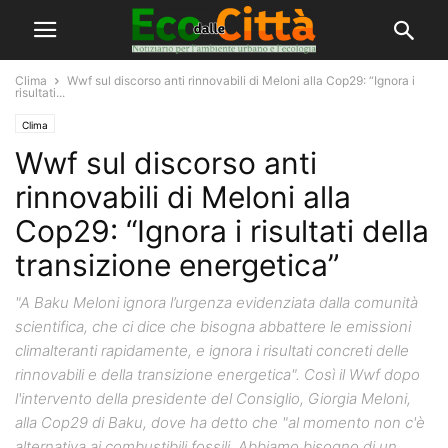
Clima
Wwf sul discorso anti rinnovabili di Meloni alla Cop29: “Ignora i
risultati...
Clima
Wwf sul discorso anti
rinnovabili di Meloni alla
Cop29: “Ignora i risultati della
transizione energetica”
"A Baku Meloni ignora l’urgenza evidenziata dalla comunità
scientifica, che ci dice che bisogna abbattere le emissioni
climalteranti rapidamente, e ignora i risultati concreti delle
rinnovabili e della transizione energetica". Così il Wwf dopo
l'intervento della presidente del Consiglio, Giorgia Meloni,
alla Cop29 di Baku, dove ha detto che "al momento non c'è
alternativa ai combustibili fossili. Abbiamo bisogno di un