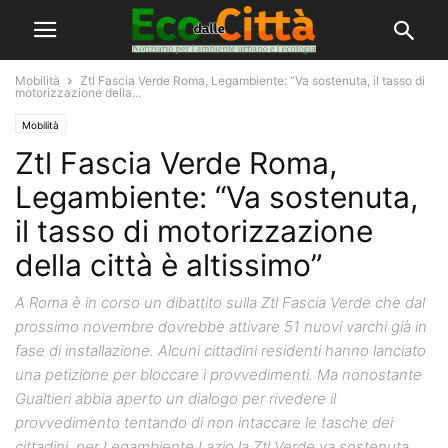
Mobilità
Ztl Fascia Verde Roma, Legambiente: “Va sostenuta, il tasso di
motorizzazione della...
Mobilità
Ztl Fascia Verde Roma,
Legambiente: “Va sostenuta,
il tasso di motorizzazione
della città è altissimo”
A Roma è in corso un dibattito sulla Ztl Fascia Verde che dal
prossimo novembre dovrebbe attivare 51 nuovi varchi già in
fase di installazione. Alcuni cittadini residenti hanno lanciato
una petizione per bloccare i provvedimenti. Ma nonostante
Gualtieri abbia aperto un dialogo per rivedere il
provvedimento tentando di non intaccare le tasche dei
cittadini, per Legambiente Lazio la Ztl Verde va sostenuta