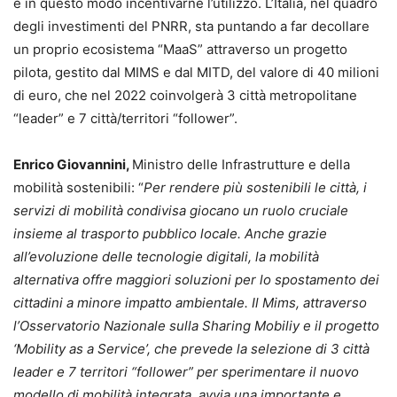
e in questo modo incentivarne l’utilizzo. L’Italia, nel quadro
degli investimenti del PNRR, sta puntando a far decollare
un proprio ecosistema “MaaS” attraverso un progetto
pilota, gestito dal MIMS e dal MITD, del valore di 40 milioni
di euro, che nel 2022 coinvolgerà 3 città metropolitane
“leader” e 7 città/territori “follower”.
Enrico Giovannini,
Ministro delle Infrastrutture e della
mobilità sostenibili: “
Per rendere più sostenibili le città, i
servizi di mobilità condivisa giocano un ruolo cruciale
insieme al trasporto pubblico locale. Anche grazie
all’evoluzione delle tecnologie digitali, la mobilità
alternativa offre maggiori soluzioni per lo spostamento dei
cittadini a minore impatto ambientale. Il Mims, attraverso
l’Osservatorio Nazionale sulla Sharing Mobiliy e il progetto
‘Mobility as a Service’, che prevede la selezione di 3 città
leader e 7 territori “follower” per sperimentare il nuovo
modello di mobilità integrata, avvia una importante e