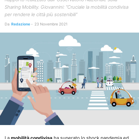
Sharing Mobility. Giovannini: “Cruciale la mobilità condivisa
per rendere le città più sostenibili”
Da
Redazione
-
23 Novembre 2021
La
mobilità condivisa
ha superato lo shock pandemia ed