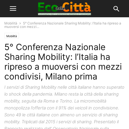
Mobilità
5° Conferenza Nazionale Sharing Mobility: l’Italia ha ripreso a
muoversi con mezzi...
Mobilità
5° Conferenza Nazionale
Sharing Mobility: l’Italia ha
ripreso a muoversi con mezzi
condivisi, Milano prima
I servizi di Sharing Mobility nelle città italiane hanno superato
lo shock della pandemia. Milano resta la città della sharing
mobility, seguita da Roma e Torino. La micromobilità
monopolizza l’offerta con il 91% dei veicoli in condivisione.
Sono 49 le città italiane con almeno un servizio di sharing
mobility. Triplicati dal 2015 i servizi di sharing. Presentato il
Rapporto realizzato dall’ Osservatorio Nazionale sulla