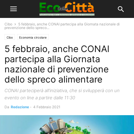
Cibo
5 febbraio, anche CONAI partecipa alla Giornata nazionale di
prevenzione dello spreco...
Cibo
Economia circolare
5 febbraio, anche CONAI
partecipa alla Giornata
nazionale di prevenzione
dello spreco alimentare
CONAI parteciperà all’iniziativa, che si svilupperà con un
evento on line a partire dalle 11:30
Da
Redazione
-
4 Febbraio 2021