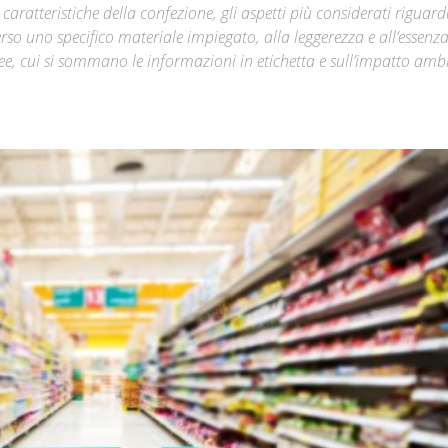
 caratteristiche della confezione, gli aspetti più considerati riguar
 verso uno specifico materiale impiegato, alla leggerezza e all’essenza
Città
free, cui si sommano le informazioni in etichetta e sull’impatto amb