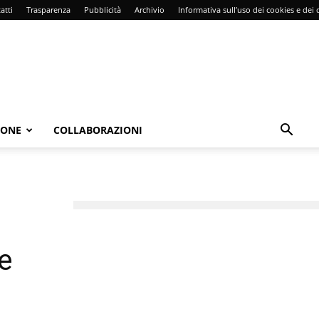
atti
Trasparenza
Pubblicità
Archivio
Informativa sull’uso dei cookies e dei d
IONE
COLLABORAZIONI
a
e