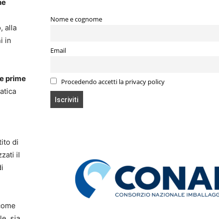
ne
Nome e cognome
, alla
i in
Email
e prime
Procedendo accetti la privacy policy
atica
ito di
zati il
di
come
e, sia