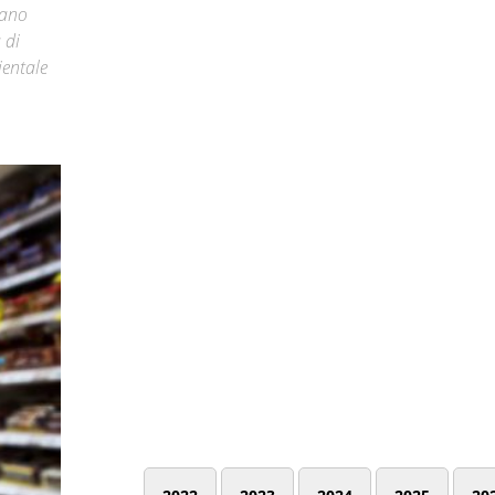
dano
 di
ientale