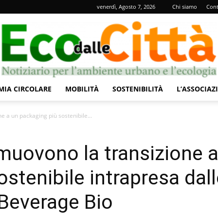
venerdì, Agosto 7, 2026
Chi siamo
Cont
IA CIRCOLARE
MOBILITÀ
SOSTENIBILITÀ
L’ASSOCIAZ
Eco
e a un packaging più sostenibile...
omuovono la transizione 
stenibile intrapresa dall
dalle
Beverage Bio