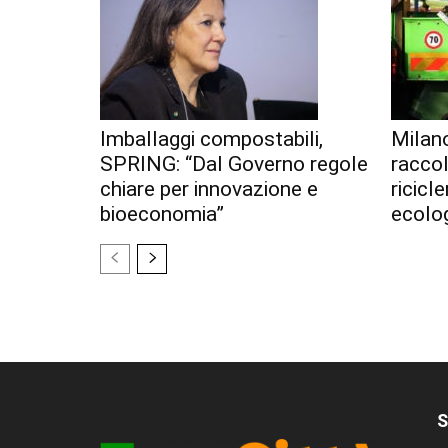
Imballaggi compostabili,
Milan
SPRING: “Dal Governo regole
racco
chiare per innovazione e
ricicl
bioeconomia”
ecolo
S