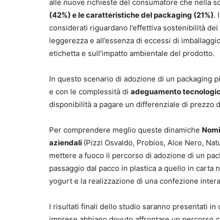
alle nuove richieste del consumatore che nella sce
(42%) e le caratteristiche del packaging (21%)
.
considerati riguardano l’effettiva sostenibilità de
leggerezza e all’essenza di eccessi di imballaggio
etichetta e sull’impatto ambientale del prodotto.
In questo scenario di adozione di un packaging pi
e con le complessità di
adeguamento tecnologico
disponibilità a pagare un differenziale di prezzo
Per comprendere meglio queste dinamiche
Nomis
aziendali
(Pizzi Osvaldo, Probios, Alce Nero, Natu
mettere a fuoco il percorso di adozione di un packa
passaggio dal pacco in plastica a quello in carta ne
yogurt e la realizzazione di una confezione intera
I risultati finali dello studio saranno presentati in
imprese abbiano dovuto affrontare un percorso com