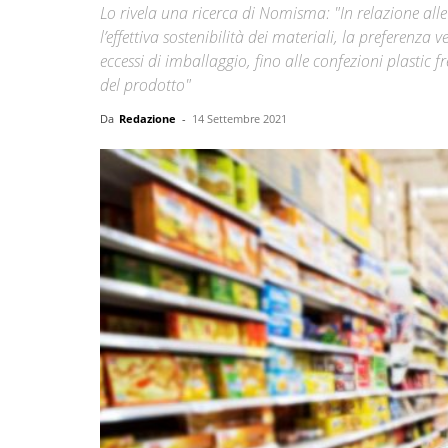
Lo rivela una ricerca di Nomisma: "In relazione alle
l’effettiva sostenibilità dei materiali, la preferenza
eccessi di imballaggio, fino alle confezioni plastic 
del prodotto"
Da
Redazione
-
14 Settembre 2021