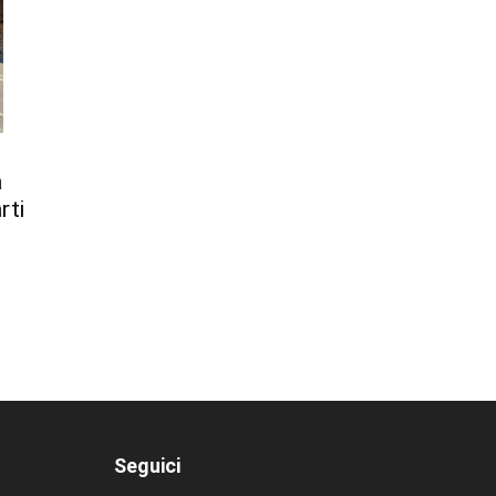
a
rti
Seguici