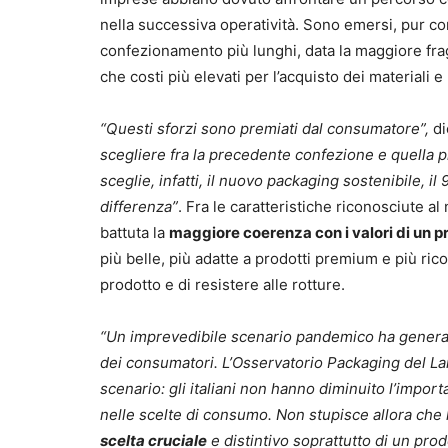
nella successiva operatività. Sono emersi, pur con
confezionamento più lunghi, data la maggiore fragi
che costi più elevati per l’acquisto dei materiali 
“Questi sforzi sono premiati dal consumatore”,
di
scegliere fra la precedente confezione e quella p
sceglie, infatti, il nuovo packaging sostenibile, il
differenza”
. Fra le caratteristiche riconosciute a
battuta la
maggiore coerenza con i valori di un p
più belle, più adatte a prodotti premium e più ric
prodotto e di resistere alle rotture.
“Un imprevedibile scenario pandemico ha generato
dei consumatori. L’Osservatorio Packaging del L
scenario: gli italiani non hanno diminuito l’importa
nelle scelte di consumo. Non stupisce allora che 
scelta cruciale
e distintivo soprattutto di un prod