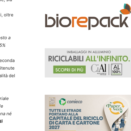
, oltre
sto a
85%
seconda
ritenute
lità del
riale
le
ana né
di