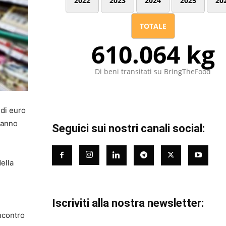
2022
2023
2024
2025
20
TOTALE
610.064 kg
Di beni transitati su BringTheFood
 di euro
 hanno
Seguici sui nostri canali social:
della
Iscriviti alla nostra newsletter:
incontro