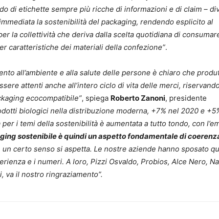
do di etichette sempre più ricche di informazioni e di claim – di
immediata la sostenibilità del packaging, rendendo esplicito al
er la collettività che deriva dalla scelta quotidiana di consumar
r caratteristiche dei materiali della confezione”
.
to all’ambiente e alla salute delle persone è chiaro che produt
sere attenti anche all’intero ciclo di vita delle merci, riservand
ackaging ecocompatibile”
, spiega
Roberto Zanoni
, presidente
rodotti biologici nella distribuzione moderna, +7% nel 2020 e +5
à per i temi della sostenibilità è aumentata a tutto tondo, con l’
ging sostenibile è quindi un aspetto fondamentale di coerenz
un certo senso si aspetta. Le nostre aziende hanno sposato q
rienza e i numeri. A loro, Pizzi Osvaldo, Probios, Alce Nero, Na
, va il nostro ringraziamento”.