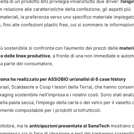
lta di un prodotto BIO privilegia innanzitutto due driver:
l’origi
 In relazione alle caratteristiche della confezione, gli aspetti più
i materiali, la preferenza verso uno specifico materiale impiegato
, fino alle confezioni plastic free, cui si sommano le informazion
ù sostenibile si confronta con l’aumento dei prezzi delle
materi
 delle linee produttive
, a fronte di una non immediate e autom
 da parte del consumatore.
ma ha realizzato per ASSOBIO un’analisi di 6 case history
rasì, Scaldasole e Coop I tesori della Terra), che hanno consent
ging sostenibile nell’impresa e i relativi costi. Sono stati analiz
lla pasta secca, l’impiego della carta o del vetro per il vasetto 
mente compostabile per i prodotti ortofrutticoli.
 ottobre, ma le
anticipazioni presentate al SanaTech
mostrano 
plesso sia in fase di ideazione e test del packaging sostenibil