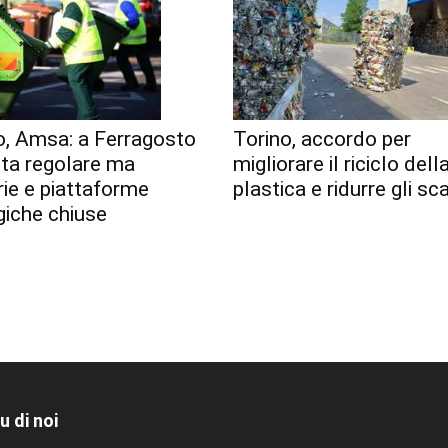
o, Amsa: a Ferragosto
Torino, accordo per
lta regolare ma
migliorare il riciclo dell
erie e piattaforme
plastica e ridurre gli sca
giche chiuse
u di noi