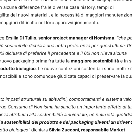
 alcune differenze fra le diverse case history, tempi di
lità dei nuovi materiali, e la necessità di maggiori manutenzioni
e maggiori difficoltà nel loro approvvigionamento.
ce
Ersilia Di Tullio, senior project manager di Nomisma
,
“che po
iù sostenibile dichiara una netta preferenza per quest’ultima: l’
 9% dichiara di preferire il precedente e il 6% non rileva alcuna
l nuovo packaging prima fra tutte la
maggiore sostenibilità
e in 
rodotto biologico
. Le nuove confezioni sostenibili sono inoltre 
onoscibili e sono comunque giudicate capaci di preservare la qua
 impatti strutturali su abitudini, comportamenti e sistema valo
argo Consumo di Nomisma ha sancito un importante effetto di ta
nza attribuita alla sostenibilità ambientale, né nella vita quotidi
la
sostenibilità del prodotto e del packaging diventi un driver 
otto biologico”
dichiara
Silvia Zucconi, responsabile Market