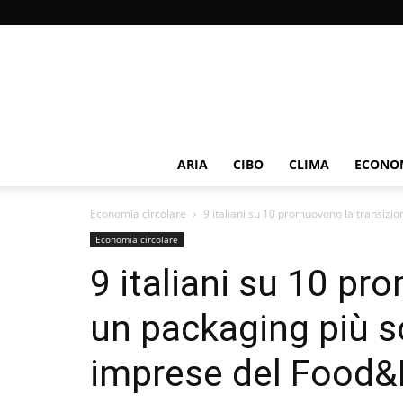
ARIA
CIBO
CLIMA
ECONOM
Economia circolare
9 italiani su 10 promuovono la transizion
Economia circolare
9 italiani su 10 pr
un packaging più so
imprese del Food&