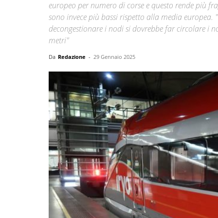
europeo per numero di corse e questo rende più fragi
sono invece più bassi rispetto alla media europea. "P
decongestionare i nodi si dovrebbe far circolare i 
metri"
Da
Redazione
-
29 Gennaio 2025