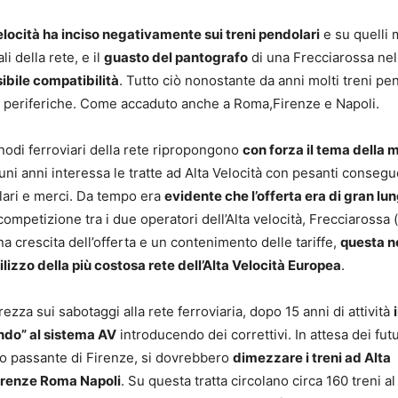
elocità ha inciso negativamente sui treni pendolari
e su quelli 
i della rete, e il
guasto del pantografo
di una Frecciarossa nel
sibile compatibilità
. Tutto ciò nonostante da anni molti treni pe
ioni periferiche. Come accaduto anche a Roma,Firenze e Napoli.
 nodi ferroviari della rete ripropongono
con forza il tema della
cuni anni interessa le tratte ad Alta Velocità con pesanti conseg
olari e merci. Da tempo era
evidente che l’offerta era di gran lu
 competizione tra i due operatori dell’Alta velocità, Frecciarossa 
a crescita dell’offerta e un contenimento delle tariffe,
questa n
ilizzo della più costosa rete dell’Alta Velocità Europea
.
rezza sui sabotaggi alla rete ferroviaria, dopo 15 anni di attività
i
ando” al sistema AV
introducendo dei correttivi. In attesa dei futu
vo passante di Firenze, si dovrebbero
dimezzare i treni ad Alta
Firenze Roma Napoli
. Su questa tratta circolano circa 160 treni al