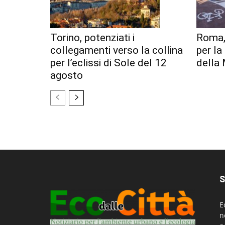
Torino, potenziati i
Roma,
collegamenti verso la collina
per l
per l’eclissi di Sole del 12
della 
agosto
S
E
n