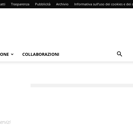
atti
Trasparenza
Pubblicità
Archivio
Informativa sull’uso dei cookies e dei d
IONE
COLLABORAZIONI
ervizi