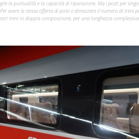
le la puntualità e la capacità di riparazione. Ma i posti per singo
er avere la stessa offerta di posti e dimezzare il numero di treni p
Città
nostri treni in doppia composizione, per una lunghezza complessiv