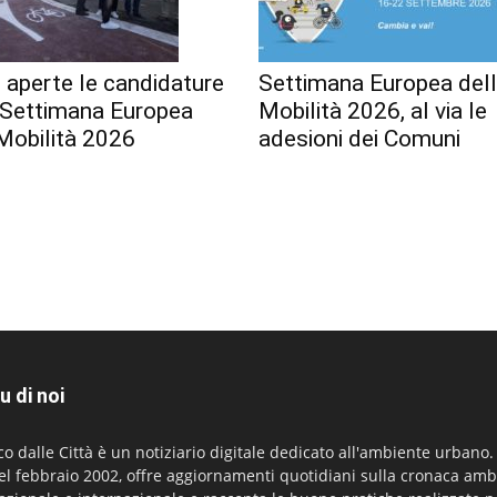
 aperte le candidature
Settimana Europea del
a Settimana Europea
Mobilità 2026, al via le
Mobilità 2026
adesioni dei Comuni
u di noi
co dalle Città è un notiziario digitale dedicato all'ambiente urbano
el febbraio 2002, offre aggiornamenti quotidiani sulla cronaca amb