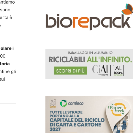
vantiamo
e sono
ferta è
e
colare i
00,
toria
fine gli
sui