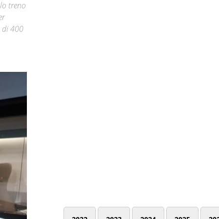
lo treno
er
a di 400