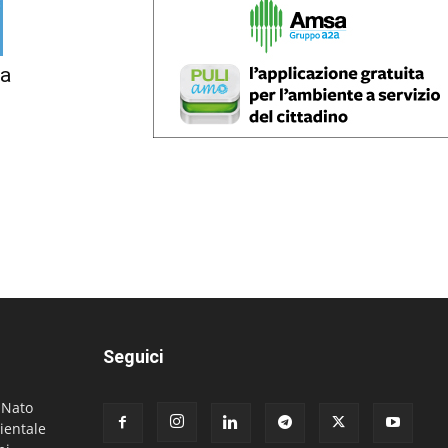
la
Seguici
. Nato
ientale