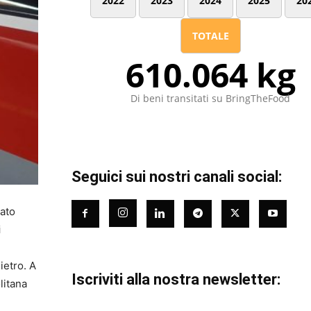
2022
2023
2024
2025
20
TOTALE
610.064 kg
Di beni transitati su BringTheFood
Seguici sui nostri canali social:
ato
i
ietro. A
Iscriviti alla nostra newsletter:
litana