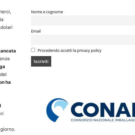
merci,
Nome e cognome
la
ndolari
Email
Procedendo accetti la privacy policy
 mancata
uenze
nga
(del
on ha
l
ri
 giorno.