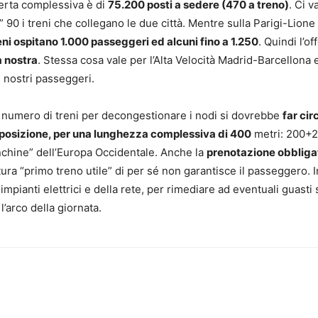
ferta complessiva è di
75.200 posti a sedere (470 a treno)
. Ci 
 90 i treni che collegano le due città. Mentre sulla Parigi-Lion
reni ospitano 1.000 passeggeri ed alcuni fino a 1.250
. Quindi l’of
a nostra
. Stessa cosa vale per l’Alta Velocità Madrid-Barcellona 
 nostri passeggeri.
il numero di treni per decongestionare i nodi si dovrebbe
far cir
composizione, per una lunghezza complessiva di 400
metri: 200+2
chine” dell’Europa Occidentale. Anche la
prenotazione obbliga
tura “primo treno utile” di per sé non garantisce il passeggero. In
 impianti elettrici e della rete, per rimediare ad eventuali guasti 
l’arco della giornata.