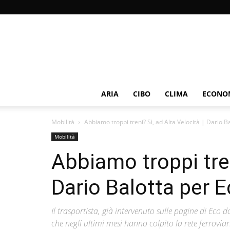
ARIA
CIBO
CLIMA
ECONOM
Mobilità
Abbiamo troppi treni? Sì, ad Alta Velocità | Dario Ba
Mobilità
Abbiamo troppi tren
Dario Balotta per E
Il trasportista, già intervenuto sulle pagine di Eco d
che negli ultimi mesi hanno colpito la rete ferroviari