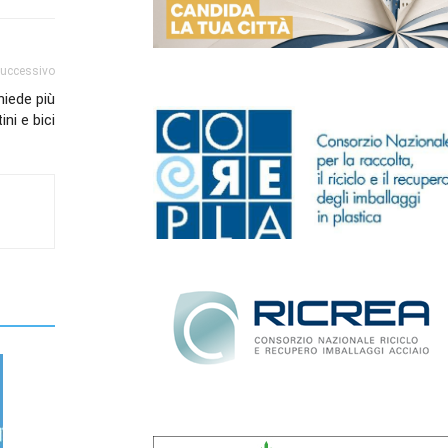
successivo
hiede più
ni e bici