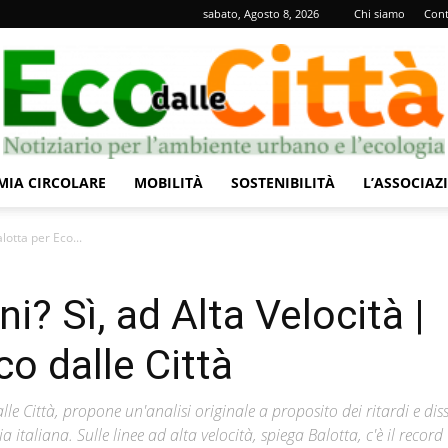
sabato, Agosto 8, 2026
Chi siamo
Cont
IA CIRCOLARE
MOBILITÀ
SOSTENIBILITÀ
L’ASSOCIAZ
Eco
lotta per Eco...
i? Sì, ad Alta Velocità |
co dalle Città
dalle
alle Città, propone un'analisi originale a proposito dei ritardi e diss
a italiana. Sulle linee ad alta velocità, spiega Balotta, c'è il record