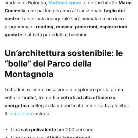
sindaco di Bologna,
Matteo Lepore
, e dell’architetto
Mario
Cucinella
, che parteciperanno al tradizionale
taglio del
nastro
. La giornata inaugurale sarà animata da un ricco
programma di
reading
,
musica
,
proiezioni
,
esplorazioni
guidate
e attività per adulti e bambini.
Un’architettura sostenibile: le
“bolle” del Parco della
Montagnola
I cittadini avranno l’occasione di esplorare per la prima
volta le “
bolle
”, tre edifici
vetrati ad alta efficienza
energetica
collegati da un porticato immerso tra gli alberi.
Il
complesso
include:
Una
sala polivalente
per 200 persone.
Uno spazio per
attività laboratoriali
.