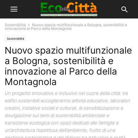
Sostenibilità
Nuovo spazio multifunzionale a Bologna, sostenibilità e
innovazione al Parco della Montagnola
Sostenibilità
Nuovo spazio multifunzionale
a Bologna, sostenibilità e
innovazione al Parco della
Montagnola
Un progetto innovativo e inclusivo nel cuore della città: tre
edifici sostenibili accoglieranno attività educative, laboratori
creativi, iniziative sociali e culturali, di sensibilizzazione e
divulgazione sui temi di sostenibilità ambientale e
transizione ecologica con spazi dedicati alle famiglie e
un’architettura rispettosa dell’ambiente, frutto di una
gestione partecipativa e del dialogo tra istituzioni e realtà