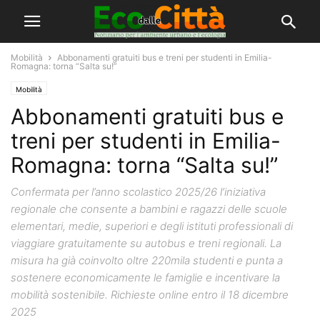
Mobilità
Abbonamenti gratuiti bus e treni per studenti in Emilia-
Romagna: torna “Salta su!”
Mobilità
Abbonamenti gratuiti bus e
treni per studenti in Emilia-
Romagna: torna “Salta su!”
Confermata per l’anno scolastico 2025/26 l’iniziativa
regionale che consente a bambini e ragazzi delle scuole
elementari, medie, superiori e degli istituti professionali di
viaggiare gratuitamente su autobus e treni regionali. La
misura ha già coinvolto oltre 220mila studenti e punta a
sostenere economicamente le famiglie e incentivare la
mobilità sostenibile. Richieste online entro il 18 dicembre
2025