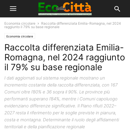
Economia circolare
Raccolta differenziata Emilia-Romagna, nel 2024
raggiunto il 79% su base regionale
Economia circolare
Raccolta differenziata Emilia-
Romagna, nel 2024 raggiunto
il 79% su base regionale
I dati aggiornati sul sistema regionale mostrano un
incremento costante della raccolta differenziata, con 167
Comuni oltre l’80% e 36 sopra il 90%. Le province più
performanti superano l’84%, mentre i Comuni capoluogo
evidenziano differenze significative. Il Piano rifiuti 2022–
2027 resta il riferimento per le soglie previste in pianura,
costa e montagna. Determinante il ruolo degli affidamenti
territoriali e della pianificazione regionale