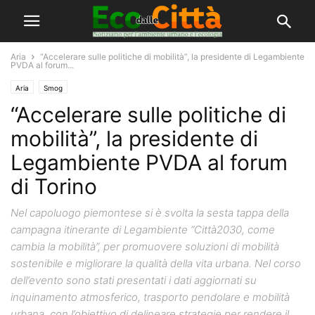
Aria
“Accelerare sulle politiche di mobilità”, la presidente di Legambiente
PVDA al forum...
Aria
Smog
“Accelerare sulle politiche di
mobilità”, la presidente di
Legambiente PVDA al forum
di Torino
Nel capoluogo piemontese si è svolta la sesta tappa della
campagna itinerante di Legambiente “Città2030, come
cambia la mobilità”, per promuovere soluzioni di mobilità
sostenibile e migliorare la qualità della vita urbana. Nel corso
dell’evento sono stati presentati i dati aggiornati su
inquinamento atmosferico, trasporto pendolare e mobilità
urbana, con l’obiettivo di delineare strategie per rendere il