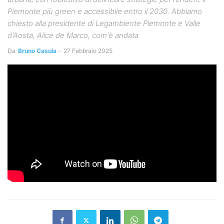
Piemonte più green e accessibile entro il 2030. Abbiamo
chiesto alla presidente di Legambiente Piemonte e Valle
d'Aosta, Alice de Marco, com'è andata
Da
Bruno Casula
-
27 Febbraio 2025