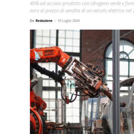
40% ad acciaio prodotto con idrogeno verde e forni
euro al prezzo di vendita di un veicolo elettrico ne
Da
Redazione
-
10 Luglio 2024