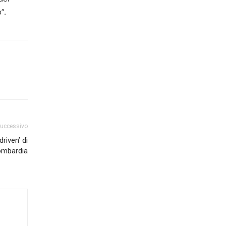
”.
successivo
riven’ di
ombardia