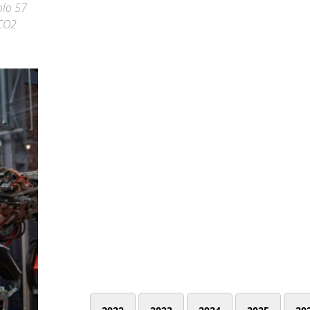
olo 57
 CO2