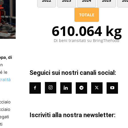
2022
2023
2024
2025
20
TOTALE
610.064 kg
Di beni transitati su BringTheFood
pa, di
on
Seguici sui nostri canali social:
é le
ralità
cciaio
cciaio
Iscriviti alla nostra newsletter:
egati
ti