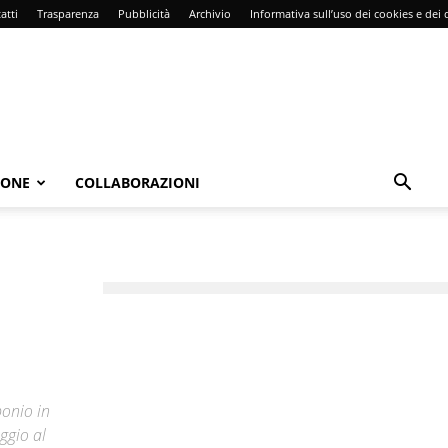
atti
Trasparenza
Pubblicità
Archivio
Informativa sull’uso dei cookies e dei d
IONE
COLLABORAZIONI
bonio in
aggio al