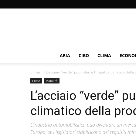
ARIA
CIBO
CLIMA
ECONOM
Clima
L’acciaio “verde” può ridurre l’impatto climatico della
Clima
Mobilità
L’acciaio “verde” pu
climatico della pro
L'industria automobilistica può diventare un mercat
Europa, se i legislatori stabiliscono dei requisiti mi