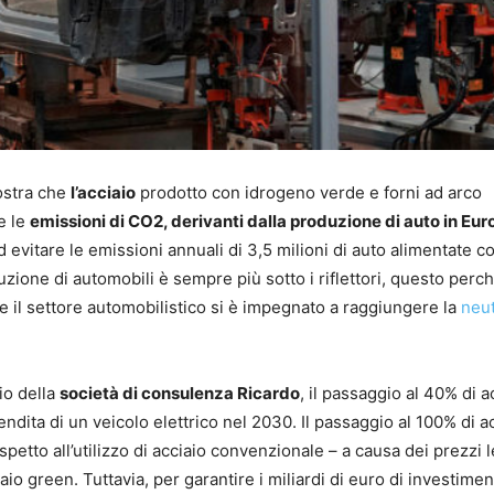
stra che
l’acciaio
prodotto con idrogeno verde e forni ad arco
e le
emissioni di CO2, derivanti dalla produzione di auto in Euro
d evitare le emissioni annuali di 3,5 milioni di auto alimentate c
duzione di automobili è sempre più sotto i riflettori, questo perch
 e il settore automobilistico si è impegnato a raggiungere la
neut
io della
società di consulenza Ricardo
, il passaggio al 40% di a
dita di un veicolo elettrico nel 2030. Il passaggio al 100% di a
spetto all’utilizzo di acciaio convenzionale – a causa dei prezzi l
aio green. Tuttavia, per garantire i miliardi di euro di investimen