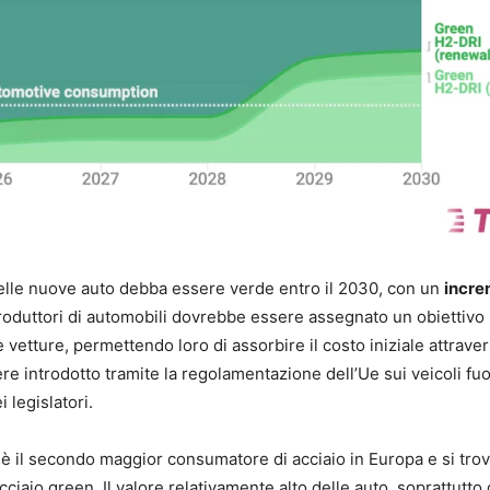
elle nuove auto debba essere verde entro il 2030, con un
incre
produttori di automobili dovrebbe essere assegnato un obiettiv
vetture, permettendo loro di assorbire il costo iniziale attraver
 introdotto tramite la regolamentazione dell’Ue sui veicoli fuo
 legislatori.
o è il secondo maggior consumatore di acciaio in Europa e si trov
ciaio green. Il valore relativamente alto delle auto, soprattutto 