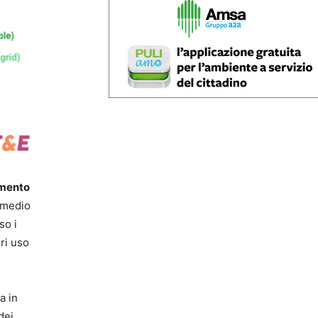
mento
o medio
so i
ri uso
a in
dei