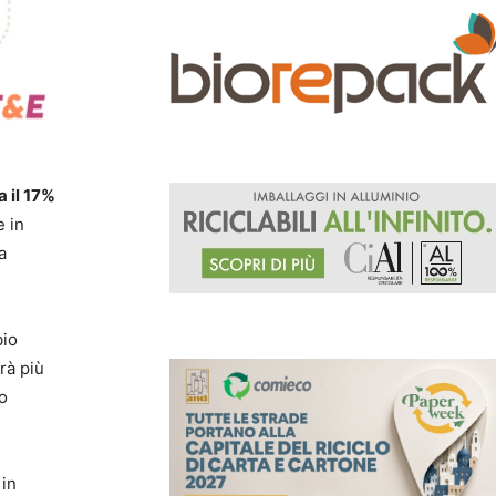
 il 17%
e in
a
bio
rà più
so
 in