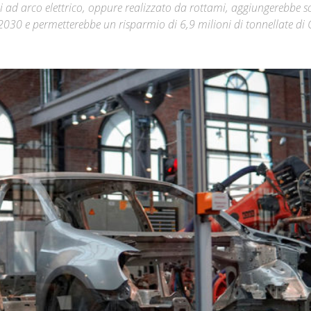
 ad arco elettrico, oppure realizzato da rottami, aggiungerebbe s
l 2030 e permetterebbe un risparmio di 6,9 milioni di tonnellate di
Città