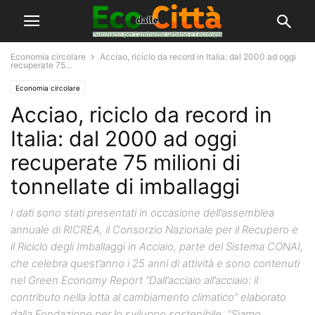
Economia circolare
Acciao, riciclo da record in Italia: dal 2000 ad oggi
recuperate 75...
Economia circolare
Acciao, riciclo da record in
Italia: dal 2000 ad oggi
recuperate 75 milioni di
tonnellate di imballaggi
I dati sono stati presentati in occasione dell’assemblea
annuale di RICREA, il Consorzio Nazionale per il Recupero e
il Riciclo degli Imballaggi in Acciaio, parte del Sistema CONAI,
che celebra quest’anno i 25 anni di attività e sono contenuti
nel Green Economy Report “Dall’acciaio all’acciaio: il
contributo nella lotta al cambiamento climatico” elaborato
dalla Fondazione per lo sviluppo sostenibile. "Siamo