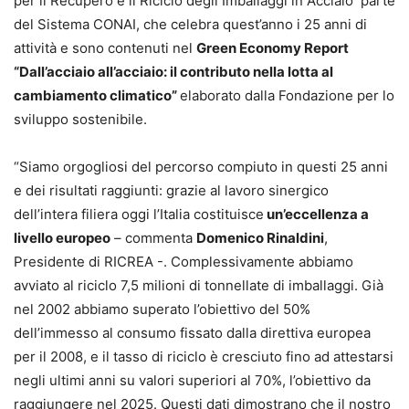
per il Recupero e il Riciclo degli Imballaggi in Acciaio parte
del Sistema CONAI, che celebra quest’anno i 25 anni di
attività e sono contenuti nel
Green Economy Report
“Dall’acciaio all’acciaio: il contributo nella lotta al
cambiamento climatico”
elaborato dalla Fondazione per lo
sviluppo sostenibile.
“Siamo orgogliosi del percorso compiuto in questi 25 anni
e dei risultati raggiunti: grazie al lavoro sinergico
dell’intera filiera oggi l’Italia costituisce
un’eccellenza a
livello europeo
– commenta
Domenico Rinaldini
,
Presidente di RICREA -. Complessivamente abbiamo
avviato al riciclo 7,5 milioni di tonnellate di imballaggi. Già
nel 2002 abbiamo superato l’obiettivo del 50%
dell’immesso al consumo fissato dalla direttiva europea
per il 2008, e il tasso di riciclo è cresciuto fino ad attestarsi
negli ultimi anni su valori superiori al 70%, l’obiettivo da
raggiungere nel 2025. Questi dati dimostrano che il nostro