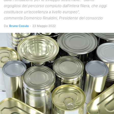
orgogliosi del percorso compiuto dall’intera filiera, che oggi
costituisce un’eccellenza a livello europeo",
commenta Domenico Rinaldini, Presidente del consorzio
Da
Bruno Casula
-
23 Maggio 2022