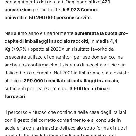
conseguimento dei risultati. Oggi sono attive
431
convenzioni
per un totale di
6.033 Comuni
coinvolti
e
50.290.000
persone servite
.
Nell’ultimo anno è ulteriormente
aumentata la quota pro-
capite di imballaggi in acciaio raccolti
, in media
4,4
Kg
(+9,7% rispetto al 2020): un risultato favorito dal
crescente utilizzo di contenitori per uso domestico, ma
anche una conferma che il sistema di raccolta e riciclo in
Italia è ben collaudato. Nel 2021 in Italia sono state avviate
al riciclo
390.000 tonnellate di imballaggi in acciaio
,
sufficienti per realizzare circa
3.900 km di binari
ferroviari
.
Il percorso virtuoso che comincia nelle case degli italiani
con il gesto del corretto conferimento e si conclude in
acciaieria con la rinascita dell’acciaio sotto forma di nuovi
prodotti, ha ricadute importanti per l’economia e per