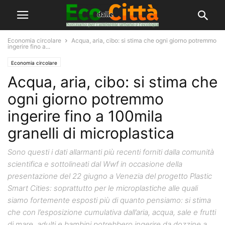
Economia circolare
Acqua, aria, cibo: si stima che ogni giorno potremmo
ingerire fino a...
Economia circolare
Acqua, aria, cibo: si stima che
ogni giorno potremmo
ingerire fino a 100mila
granelli di microplastica
Sono questi i dati allarmanti più recenti forniti dalla comunità
scientifica e sottolineati dal Wwf in occasione della
presentazione del 22 giugno a Venezia del progetto Plastic
Smart Cities: soprattutto per le microplastiche alle quali
siamo fortemente esposti più di quanto pensiamo: si stima
che con l’esposizione cumulativa dall’aria, acqua, sale e frutti
di mare, adulti e bambini potrebbero ingerire da dozzine a