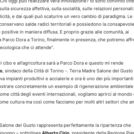
hi oggi può realizzare vera innovazione? Io sono convinto che
a sicurezza affettiva, sulla socialità, sulle relazioni personali: 
licità, e dai quali può scaturire un vero cambio di paradigma. Le
nservano salde radici territoriali e possiedono la consapevol
positive in maniera diffusa. E proprio grazie alle comunità, ai
 a Parco Dora a Torino, finalmente in presenza, che potremo aff
ecologica che ci attende”.
el cibo e all’agricoltura sarà a Parco Dora e questo mi rende
so
, sindaco della Città di Torino -. Terra Madre Salone del Gusto
a impianti produttivi e acciaierie e ora è uno dei più importanti
mostrare concretamente un esempio di rigenerazione ambientale
ome città degli eventi internazionali, vogliamo aprirci al mondo
o come cultura ma così come facciamo per molti altri settori che 
e Salone del Gusto rappresenta perfettamente la ripartenza che
bisogno – sottolinea
Alberto Cirio
, presidente della Regione Pi