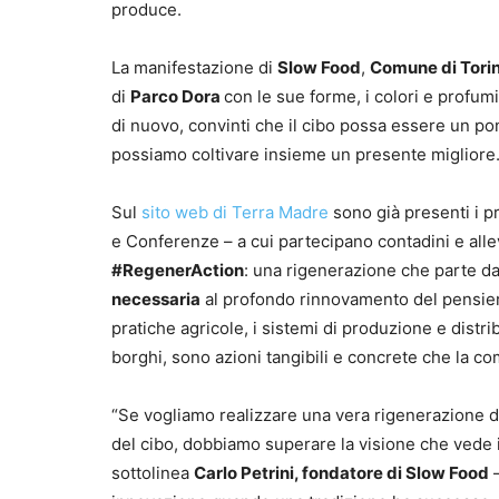
produce.
La manifestazione di
Slow Food
,
Comune di Tori
di
Parco Dora
con le sue forme, i colori e profumi
di nuovo, convinti che il cibo possa essere un po
possiamo coltivare insieme un presente migliore
Sul
sito web di Terra Madre
sono già presenti i p
e Conferenze – a cui partecipano contadini e allev
#RegenerAction
: una rigenerazione che parte da
necessaria
al profondo rinnovamento del pensiero e
pratiche agricole, i sistemi di produzione e distri
borghi, sono azioni tangibili e concrete che la c
“Se vogliamo realizzare una vera rigenerazione di
del cibo, dobbiamo superare la visione che vede
sottolinea
Carlo Petrini
, fondatore di Slow Food
–