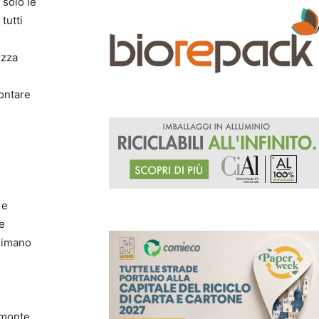
 solo le
tutti
ezza
rontare
 e
 e
animano
emonte