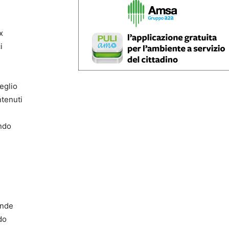
x
i
eglio
ntenuti
ondo
ende
do