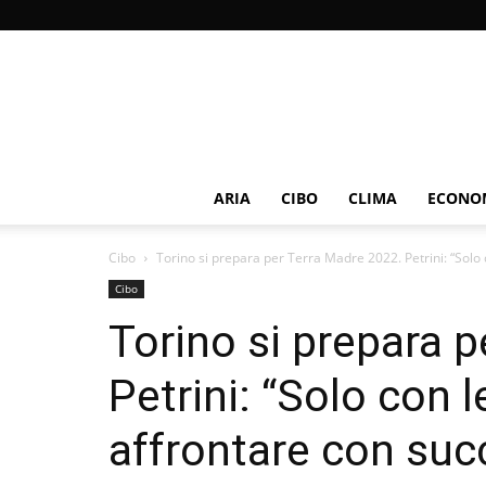
ARIA
CIBO
CLIMA
ECONOM
Cibo
Torino si prepara per Terra Madre 2022. Petrini: “Solo 
Cibo
Torino si prepara 
Petrini: “Solo con 
affrontare con succ