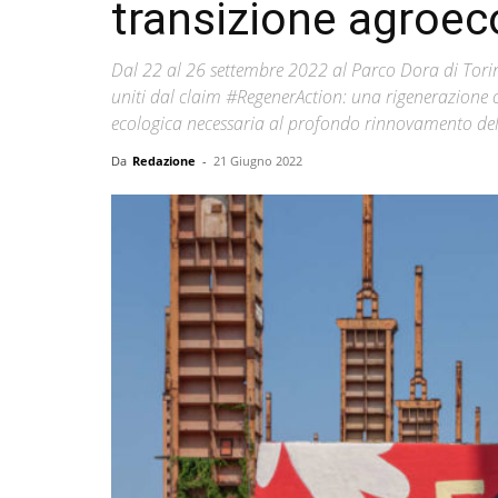
transizione agroec
Dal 22 al 26 settembre 2022 al Parco Dora di Torino
uniti dal claim #RegenerAction: una rigenerazione c
ecologica necessaria al profondo rinnovamento del pe
Da
Redazione
-
21 Giugno 2022