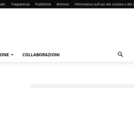
atti
Trasparenza
Pubblicità
Archivio
Informativa sull’uso dei cookies e dei d
IONE
COLLABORAZIONI