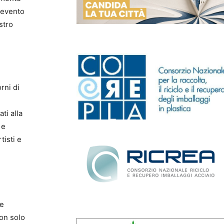
 evento
stro
rni di
ati alla
e
tisti e
te
non solo