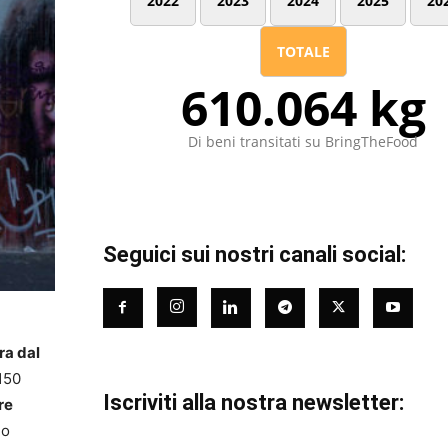
2022
2023
2024
2025
20
TOTALE
610.064 kg
Di beni transitati su BringTheFood
Seguici sui nostri canali social:
ra dal
 150
Iscriviti alla nostra newsletter:
re
lo