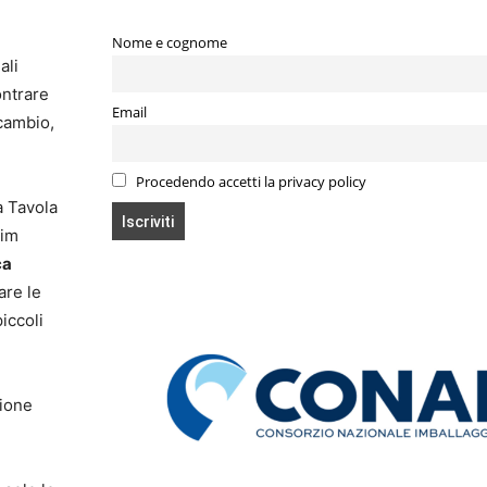
Nome e cognome
ali
ontrare
Email
scambio,
Procedendo accetti la privacy policy
a Tavola
aim
ca
are le
iccoli
zione