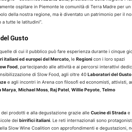
vamente ospitare in Piemonte le comunità di Terra Madre per un
bolo della nostra regione, ma è diventato un patrimonio per il no
 tutte le latitudini”.
 del Gusto
elle di cui il pubblico può fare esperienza durante i cinque gio
ri italiani ed europei del Mercato,
le
Regioni
con i loro spazi
low Food
, partecipando alle attività e ai percorsi interattivi dedic
nsibilizzazione di Slow Food, agli oltre 40
Laboratori del Gusto
nze
e agli incontri in Arena con filosofi ed economisti, attivisti, ar
a Marya
,
Michael Moss
,
Raj Patel
,
Willie Peyote
,
Telmo
ei prodotti e alla degustazione grazie alle
Cucine di Strada
e
icole dei
birrifici italiani
. Le reti internazionali sono protagonis
i della Slow Wine Coalition con approfondimenti e degustazioni, 