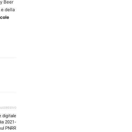
ty Beer
e della
icole
successivo
e digitale
lia 2021-
 sul PNRR