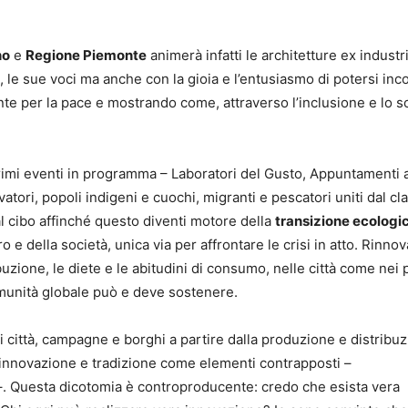
no
e
Regione Piemonte
animerà infatti le architetture ex industri
, le sue voci ma anche con la gioia e l’entusiasmo di potersi inc
nte per la pace e mostrando come, attraverso l’inclusione e lo 
.
rimi eventi in programma – Laboratori del Gusto, Appuntamenti 
atori, popoli indigeni e cuochi, migranti e pescatori uniti dal cl
l cibo affinché questo diventi motore della
transizione ecologi
 della società, unica via per affrontare le crisi in atto. Rinnov
buzione, le diete e le abitudini di consumo, nelle città come nei p
omunità globale può e deve sostenere.
 città, campagne e borghi a partire dalla produzione e distribu
 innovazione e tradizione come elementi contrapposti –
. Questa dicotomia è controproducente: credo che esista vera