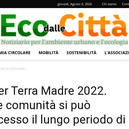
giovedì, Agosto 6, 2026
Chi siamo
Cont
IA CIRCOLARE
MOBILITÀ
SOSTENIBILITÀ
L’ASSOCIAZ
Eco
con le comunità...
per Terra Madre 2022.
le comunità si può
dalle
esso il lungo periodo di