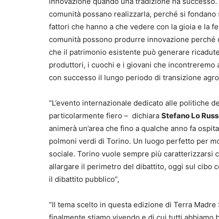
innovazione quando una tradizione ha successo. C
comunità possano realizzarla, perché si fondano sull
fattori che hanno a che vedere con la gioia e la fe
comunità possono produrre innovazione perché co
che il patrimonio esistente può generare ricadute 
produttori, i cuochi e i giovani che incontreremo
con successo il lungo periodo di transizione agro
“L’evento internazionale dedicato alle politiche d
particolarmente fiero – dichiara
Stefano Lo Rus
animerà un’area che fino a qualche anno fa ospitav
polmoni verdi di Torino. Un luogo perfetto per 
sociale. Torino vuole sempre più caratterizzarsi c
allargare il perimetro del dibattito, oggi sul cib
il dibattito pubblico”,
“Il tema scelto in questa edizione di Terra Madr
finalmente stiamo vivendo e di cui tutti abbiamo 