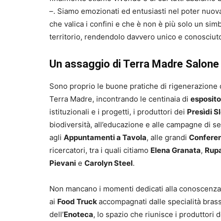
–. Siamo emozionati ed entusiasti nel poter nuo
che valica i confini e che è non è più solo un sim
territorio, rendendolo davvero unico e conosciuto a
Un assaggio di Terra Madre Salone
Sono proprio le buone pratiche di rigenerazione qu
Terra Madre, incontrando le centinaia di
esposito
istituzionali e i progetti, i produttori dei
Presìdi S
biodiversità, all’educazione e alle campagne di se
agli
Appuntamenti a Tavola
, alle grandi
Confere
ricercatori, tra i quali citiamo
Elena Granata
,
Rup
Pievani
e
Carolyn Steel
.
Non mancano i momenti dedicati alla conoscenza d
ai
Food Truck
accompagnati dalle specialità brass
dell’
Enoteca
, lo spazio che riunisce i produttor