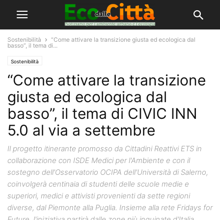
Sostenibilità
“Come attivare la transizione giusta ed ecologica dal
basso”, il tema di...
Sostenibilità
“Come attivare la transizione
giusta ed ecologica dal
basso”, il tema di CIVIC INN
5.0 al via a settembre
Il progetto itinerante promosso da Cittadini Reattivi ETS in
collaborazione con ISDE Medici per l'Ambiente e con il
sostegno dell'Osservatorio OCIPA dell'Università di Salerno,
coinvolgerà centinaia di studenti delle scuole medie e
superiori, medici e attivisti provenienti da sette regioni
diverse, dal Piemonte alla Puglia. Insieme alla rete Fridays for
Future, l'iniziativa partirà dalle zone più inquinate d'Italia