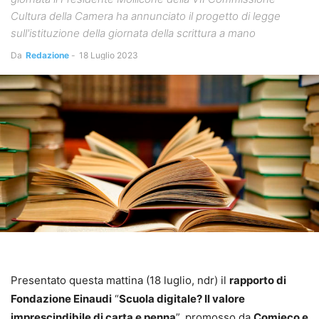
Cultura della Camera ha annunciato il progetto di legge
sull'istituzione della giornata della scrittura a mano
Da
Redazione
-
18 Luglio 2023
Presentato questa mattina (18 luglio, ndr) il
rapporto di
Fondazione Einaudi
“
Scuola digitale? Il valore
imprescindibile di carta e penna
”, promosso da
Comieco e