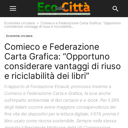
Economia circolare
Comieco e Federazione Carta Grafica: “Opportuno
considerare vantaggi di riuso e riciclabilità...
Economia circolare
Comieco e Federazione
Carta Grafica: “Opportuno
considerare vantaggi di riuso
e riciclabilità dei libri”
Il rapporto di Fondazione Einaudi, promosso insieme a
Comieco e Federazione Carta e Grafica, fa luce anche
sull’impatto ambientale di libri cartacei e e-book. Per il 39%
degli italiani occorre avere maggiore consapevolezza del
fine vita dei dispositivi per la lettura digitale, il 61% premia il
libro usato come risorsa sostenibile. Sempre nella stessa
giornata il Presidente Mollicone della VII Commissione