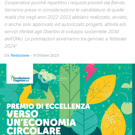
Cooperative purché rispettino i requisiti previsti dal Bando.
Verranno prese in considerazione le candidature di quelle
realtà che negli anni 2022-2023 abbiano realizzato, avviato,
o anche solo approvato ed autorizzato progetti, attività e/o
servizi riferibili agli Obiettivi di sviluppo sostenibile 2030
dell’ONU. Le premiazioni avverranno tra gennaio e febbraio
2024"
Da
Redazione
-
9 Ottobre 2023