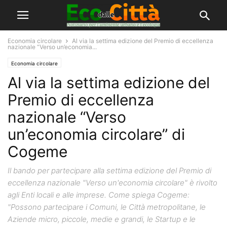
Economia circolare
Al via la settima edizione del Premio di eccellenza
nazionale “Verso un’economia...
Economia circolare
Al via la settima edizione del
Premio di eccellenza
nazionale “Verso
un’economia circolare” di
Cogeme
Il bando per partecipare alla settima edizione del Premio di
eccellenza nazionale "Verso un'economia circolare" è rivolto
agli Enti locali e alle imprese. Come spiega Cogeme:
"Possono partecipare i Comuni, le Città metropolitane, le
Aziende micro, piccole, medie e grandi, le Startup e le