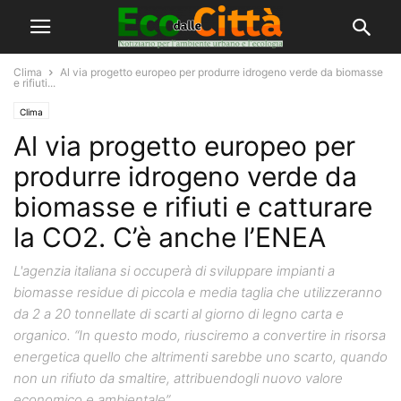
Clima
Al via progetto europeo per produrre idrogeno verde da biomasse
e rifiuti...
Clima
Al via progetto europeo per
produrre idrogeno verde da
biomasse e rifiuti e catturare
la CO2. C’è anche l’ENEA
L'agenzia italiana si occuperà di sviluppare impianti a
biomasse residue di piccola e media taglia che utilizzeranno
da 2 a 20 tonnellate di scarti al giorno di legno carta e
organico. “In questo modo, riusciremo a convertire in risorsa
energetica quello che altrimenti sarebbe uno scarto, quando
non un rifiuto da smaltire, attribuendogli nuovo valore
economico e ambientale”