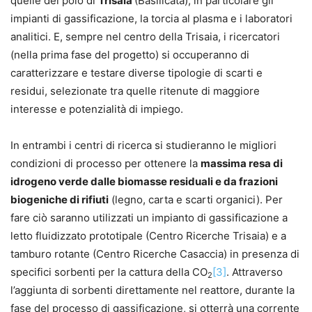
quelle del polo di
Trisaia
(Basilicata), in particolare gli
impianti di gassificazione, la torcia al plasma e i laboratori
analitici. E, sempre nel centro della Trisaia, i ricercatori
(nella prima fase del progetto) si occuperanno di
caratterizzare e testare diverse tipologie di scarti e
residui, selezionate tra quelle ritenute di maggiore
interesse e potenzialità di impiego.
In entrambi i centri di ricerca si studieranno le migliori
condizioni di processo per ottenere la
massima resa di
idrogeno verde dalle biomasse residuali e da frazioni
biogeniche di rifiuti
(legno, carta e scarti organici). Per
fare ciò saranno utilizzati un impianto di gassificazione a
letto fluidizzato prototipale (Centro Ricerche Trisaia) e a
tamburo rotante (Centro Ricerche Casaccia) in presenza di
specifici sorbenti per la cattura della CO
[3]
. Attraverso
2
l’aggiunta di sorbenti direttamente nel reattore, durante la
fase del processo di gassificazione, si otterrà una corrente