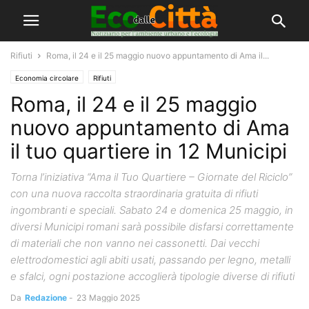
Rifiuti
Roma, il 24 e il 25 maggio nuovo appuntamento di Ama il...
Economia circolare
Rifiuti
Roma, il 24 e il 25 maggio
nuovo appuntamento di Ama
il tuo quartiere in 12 Municipi
Torna l’iniziativa “Ama il Tuo Quartiere – Giornate del Riciclo”
con una nuova raccolta straordinaria gratuita di rifiuti
ingombranti e speciali. Sabato 24 e domenica 25 maggio, in
diversi Municipi romani sarà possibile disfarsi correttamente
di materiali che non vanno nei cassonetti. Dai vecchi
elettrodomestici agli abiti usati, passando per legno, metalli
e sfalci, ogni postazione accoglierà tipologie diverse di rifiuti
Da
Redazione
-
23 Maggio 2025