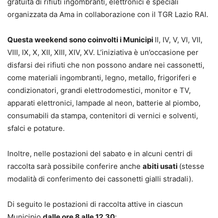
gratuita di rifiuti ingombranti, elettronici e speciali
organizzata da Ama in collaborazione con il TGR Lazio RAI.
Questa weekend sono coinvolti i Municipi
II, IV, V, VI, VII,
VIII, IX, X, XII, XIII, XIV, XV. L’iniziativa è un’occasione per
disfarsi dei rifiuti che non possono andare nei cassonetti,
come materiali ingombranti, legno, metallo, frigoriferi e
condizionatori, grandi elettrodomestici, monitor e TV,
apparati elettronici, lampade al neon, batterie al piombo,
consumabili da stampa, contenitori di vernici e solventi,
sfalci e potature.
Inoltre, nelle postazioni del sabato e in alcuni centri di
raccolta sarà possibile conferire anche
abiti usati
(stesse
modalità di conferimento dei cassonetti gialli stradali).
Di seguito le postazioni di raccolta attive in ciascun
Municipio
dalle ore 8 alle 12.30
: