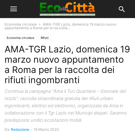
Economia circolare
AMA-TGR Lazio, domenica 19 marzo nuovo
appuntamento a Roma per la raccolta...
Economia circolare
Rifiuti
AMA-TGR Lazio, domenica 19
marzo nuovo appuntamento
a Roma per la raccolta dei
rifiuti ingombranti
Continua la campagna ''Ama il Tuo Quartiere - Giornate del
riciclo'', raccolta straordinaria gratuita dei rifiuti urbani
ingombranti, elettrici ed elettronici, organizzata da Ama in
collaborazione con il Tgr Lazio nei Municipi dispari. Saranno
predisposte undici ecostazioni mobili
Da
Redazione
-
16 Marzo 2023