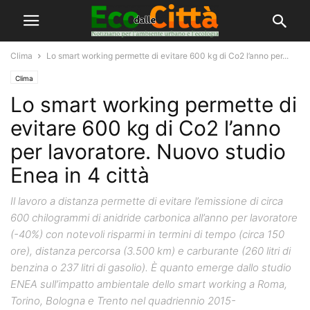
Clima
Lo smart working permette di evitare 600 kg di Co2 l’anno per...
Clima
Lo smart working permette di
evitare 600 kg di Co2 l’anno
per lavoratore. Nuovo studio
Enea in 4 città
Il lavoro a distanza permette di evitare l’emissione di circa
600 chilogrammi di anidride carbonica all’anno per lavoratore
(-40%) con notevoli risparmi in termini di tempo (circa 150
ore), distanza percorsa (3.500 km) e carburante (260 litri di
benzina o 237 litri di gasolio). È quanto emerge dallo studio
ENEA sull’impatto ambientale dello smart working a Roma,
Torino, Bologna e Trento nel quadriennio 2015-