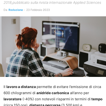
2018,pubblicato sulla rivista internazionale Applied Sciences
Da
Redazione
-
23 Febbraio 2023
Il
lavoro a distanza
permette di
evitare l’emissione di circa
600 chilogrammi di
anidride carbonica
all’anno per
lavoratore
(-40%) con notevoli risparmi
in termini di
tempo
(circa 150 ore),
distanza percorsa
(3.500 km) e