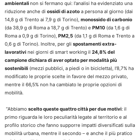
ambientali
non si fermano qui: l’analisi ha evidenziato una
riduzione anche di
ossidi di azoto
a persona al giorno (dai
14,8 g di Trento ai 7,9 g di Torino),
monossido di carbonio
(da 38,9 g di Roma a 18,7 g di Trento) e
PM10
(da 1,6 g di
Roma a 0,9 g di Torino),
PM2,5
(da 1,1 g di Roma e Trento a
0,6 g di Torino). Inoltre, per gli
spostamenti extra-
lavorativi
nei giorni di smart working il
24,8% del
campione dichiara di aver optato per modalità più
sostenibili
(mezzi pubblici, a piedi o in bicicletta), l’8,7% ha
modificato le proprie scelte in favore del mezzo privato,
mentre il 66,5% non ha cambiato le proprie opzioni di
mobilità.
“Abbiamo
scelto queste quattro città per due motivi
: il
primo riguarda le loro peculiarità legate al territorio e al
profilo storico che fanno supporre impatti diversificati sulla
mobilità urbana, mentre il secondo – e anche il più pratico