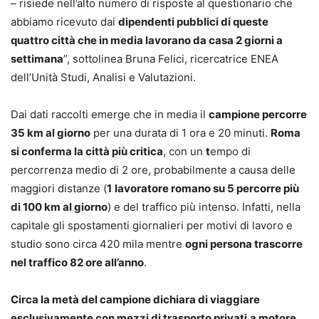
– risiede nell’alto numero di risposte al questionario che
abbiamo ricevuto dai
dipendenti pubblici di queste
quattro città che in media lavorano da casa 2 giorni a
settimana
”, sottolinea Bruna Felici, ricercatrice ENEA
dell’Unità Studi, Analisi e Valutazioni.
Dai dati raccolti emerge che in media il
campione percorre
35 km al giorno
per una durata di 1 ora e 20 minuti.
Roma
si conferma la città più critica
, con un
t
empo di
percorrenza medio di 2 ore, probabilmente a causa delle
maggiori distanze (
1
lavoratore romano su 5 percorre più
di 100 km al giorno
) e del traffico più intenso. Infatti, nella
capitale gli spostamenti giornalieri per motivi di lavoro e
studio sono circa 420 mila mentre
ogni persona trascorre
nel traffico 82 ore all’anno
.
Circa la metà del campione dichiara di viaggiare
esclusivamente con mezzi di trasporto privati
a motore
​