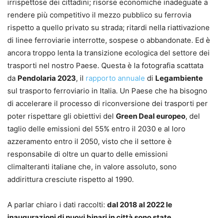
irrispettose dei cittadini; risorse economiche inadeguate a
rendere più competitivo il mezzo pubblico su ferrovia
rispetto a quello privato su strada; ritardi nella riattivazione
di linee ferroviarie interrotte, sospese o abbandonate. Ed è
ancora troppo lenta la transizione ecologica del settore dei
trasporti nel nostro Paese. Questa è la fotografia scattata
da
Pendolaria 2023
, il
rapporto annuale
di
Legambiente
sul trasporto ferroviario in Italia. Un Paese che ha bisogno
di accelerare il processo di riconversione dei trasporti per
poter rispettare gli obiettivi del
Green Deal europeo
, del
taglio delle emissioni del 55% entro il 2030 e al loro
azzeramento entro il 2050, visto che il settore è
responsabile di oltre un quarto delle emissioni
climalteranti italiane che, in valore assoluto, sono
addirittura cresciute rispetto al 1990.
A parlar chiaro i dati raccolti:
dal 2018 al 2022 le
inaugurazioni di nuovi binari in città sono state