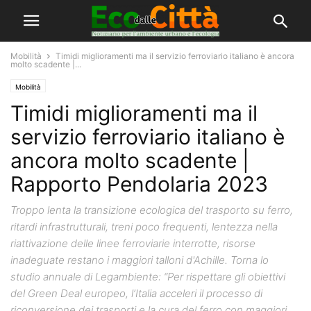
Mobilità
Timidi miglioramenti ma il servizio ferroviario italiano è ancora
molto scadente |...
Mobilità
Timidi miglioramenti ma il
servizio ferroviario italiano è
ancora molto scadente |
Rapporto Pendolaria 2023
Troppo lenta la transizione ecologica del trasporto su ferro,
ritardi infrastrutturali, treni poco frequenti, lentezza nella
riattivazione delle linee ferroviarie interrotte, risorse
inadeguate restano i maggiori talloni d'Achille. Torna lo
studio annuale di Legambiente: “Per rispettare gli obiettivi
del Green Deal europeo, l’Italia acceleri il processo di
riconversione dei trasporti e la cura del ferro con maggiori