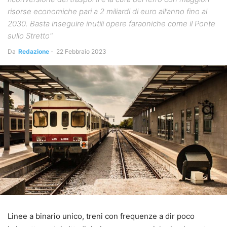
risorse economiche pari a 2 miliardi di euro all’anno fino al
2030. Basta inseguire inutili opere faraoniche come il Ponte
sullo Stretto"
Da
Redazione
-
22 Febbraio 2023
Linee a binario unico, treni con frequenze a dir poco