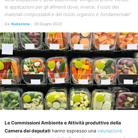
le applicazioni per gli alimenti dove, invece, il ruolo dei
materiali compostabili e del riciclo organico è fondamentale"
Da
Redazione
-
29 Giugno 2023
Le Commissioni Ambiente e Attività produttive della
Camera dei deputati
hanno espresso una
valutazione