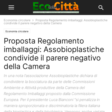
Economia circolare
Proposta Regolamento imballaggi: Assobioplastiche
condivide il parere negativo della Camera
Economia circolare
Proposta Regolamento
imballaggi: Assobioplastiche
condivide il parere negativo
della Camera
In una nota l'associazione Assobioplastiche dichiara di
condividere la bocciatura da parte delle Commissioni
Ambiente e Attività produttive della Camera del
Regolamento Imballaggi proposto dalla Commissione
Europea. Per il presidente Luca Bianconi "si penalizza in
maniera sproporzionata e discriminatoria la filiera italiana
della bioplastica e della biochimica. Vengono anche vietate