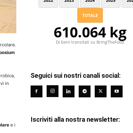
2022
2023
2024
2025
20
TOTALE
610.064 kg
Di beni transitati su BringTheFood
ircolare.
posium
Seguici sui nostri canali social:
erobica,
vi in
Iscriviti alla nostra newsletter:
lare
e i
e