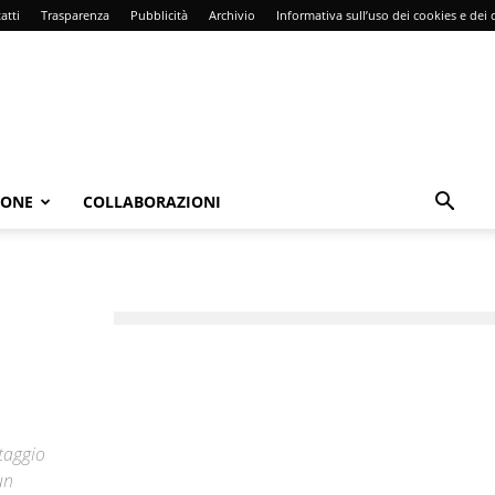
atti
Trasparenza
Pubblicità
Archivio
Informativa sull’uso dei cookies e dei d
IONE
COLLABORAZIONI
staggio
un