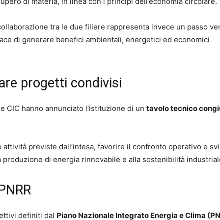
upero di materia, in linea con i principi dell’economia circolare.
 collaborazione tra le due filiere rappresenta invece un passo ve
apace di generare benefici ambientali, energetici ed economici
are progetti condivisi
 e CIC hanno annunciato l’istituzione di un
tavolo tecnico cong
 attività previste dall’intesa, favorire il confronto operativo e sv
a produzione di energia rinnovabile e alla sostenibilità industrial
 PNRR
ttivi definiti dal
Piano Nazionale Integrato Energia e Clima (P