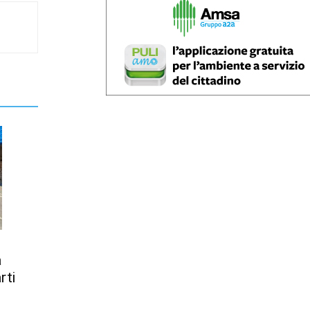
a
rti