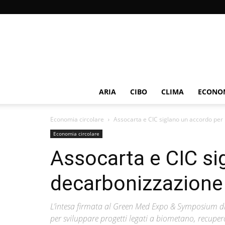
ARIA
CIBO
CLIMA
ECONOM
Economia circolare
Assocarta e CIC siglano un accordo per 
Economia circolare
Assocarta e CIC si
decarbonizzazione 
L’intesa firmata al Green Med Expo & Symposium di N
per sviluppare progetti legati a biometano, recupero