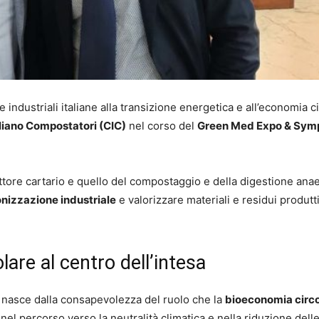
e industriali italiane alla transizione energetica e all’economia c
liano Compostatori (CIC)
nel corso del
Green Med Expo & Sym
settore cartario e quello del compostaggio e della digestione ana
nizzazione industriale
e valorizzare materiali e residui produtti
are al centro dell’intesa
 nasce dalla consapevolezza del ruolo che la
bioeconomia circo
el percorso verso la neutralità climatica e nella riduzione dell