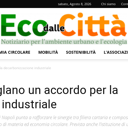
sabato, Agosto 8, 2026
Chi siamo
Cont
IA CIRCOLARE
MOBILITÀ
SOSTENIBILITÀ
L’ASSOCIAZ
Eco
la decarbonizzazione industriale
glano un accordo per la
industriale
dalle
apoli punta a rafforzare le sinergie tra filiera cartaria e compo
 di materia ed economia circolare. Prevista anche l’istituzione di 