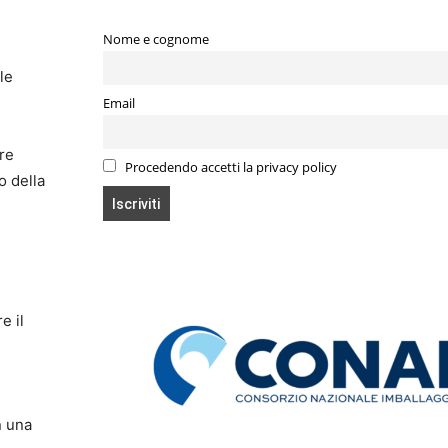
Nome e cognome
le
Email
are
Procedendo accetti la privacy policy
o della
e il
n una