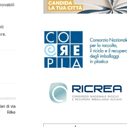
novabili
ti
ere.
successivo
ri di via
Rilke