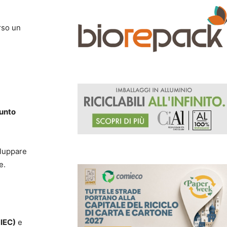
rso un
iunto
iluppare
e.
NIEC)
e