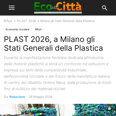
Rifiuti
PLAST 2026, a Milano gli Stati Generali della Plastica
Economia circolare
Rifiuti
PLAST 2026, a Milano gli
Stati Generali della Plastica
Durante la manifestazione fieristica dedicata all’industria
delle materie plastiche si terrà un confronto tra istituzioni e
imprese sui temi della competitività industriale,
dell’economia circolare e del futuro della manifattura italiana.
Al centro del dibattito l’intera filiera, dalla produzione al riciclo
fino al riutilizzo dei materiali riciclati
Da
Redazione
-
28 Maggio 2026