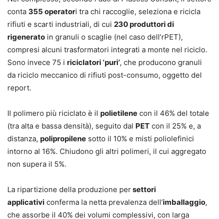
conta
355 operator
i tra chi raccoglie, seleziona e ricicla
rifiuti e scarti industriali, di cui
230 produttori di
rigenerato
in granuli o scaglie (nel caso dell’rPET),
compresi alcuni trasformatori integrati a monte nel riciclo.
Sono invece 75 i
riciclatori ‘puri’
, che producono granuli
da riciclo meccanico di rifiuti post-consumo, oggetto del
report.
Il polimero più riciclato è il
polietilene
con il 46% del totale
(tra alta e bassa densità), seguito dal
PET
con il 25% e, a
distanza,
polipropilene
sotto il 10% e misti poliolefinici
intorno al 16%. Chiudono gli altri polimeri, il cui aggregato
non supera il 5%.
La ripartizione della produzione per
settori
applicativi
conferma la netta prevalenza dell’
imballaggio
,
che assorbe il 40% dei volumi complessivi, con larga