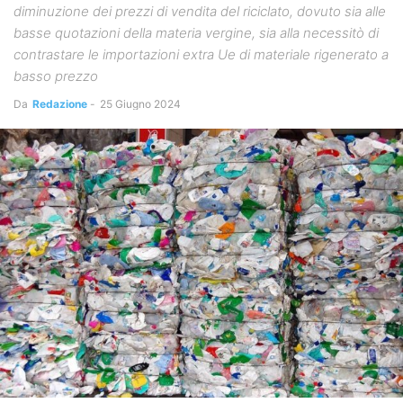
diminuzione dei prezzi di vendita del riciclato, dovuto sia alle
basse quotazioni della materia vergine, sia alla necessitò di
contrastare le importazioni extra Ue di materiale rigenerato a
basso prezzo
Da
Redazione
-
25 Giugno 2024