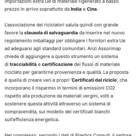
importazioni extra Ue di materiale rigenerato a basso
prezzo in arrivo soprattutto da
India
e
Cina
.
L’associazione dei riciclatori saluta quindi con grande
favore la
clausola di salvaguardia
da inserire nel nuovo
regolamento imballaggi per obbligare i fornitori extra Ue
ad adeguarsi agli standard comunitari. Anzi Assorimap
chiede di aggiungere a questo strumento un sistema
di
tracciabilità
e
certificazione
dei flussi di materiale
riciclato per garantirne provenienza e qualità. La proposta
è quella di creare veri e propri ‘
Certificati del riciclo
’, che
incorporano il risparmio in termini di emissioni CO2
rispetto alla produzione da materiali vergini, volti a
sostenere questa attività attraverso un sistema di
compravendita, sul modello dei certificati bianchi
sull’efficienza energetica.
Nel complesso, secondo i dati di Plastics Consult, il settore