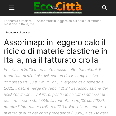
Economia circolare
Assorimap: in leggero calo il riciclo di materie
plastiche in Italia, ma...
Economia circolare
Assorimap: in leggero calo il
riciclo di materie plastiche in
Italia, ma il fatturato crolla
In Italia nel 2023 sono state raccolte oltre 2,5 milioni di
tonnellate di rifiuti plastici, con un riciclo complessivo
compreso tra 1,3 e 1,45 milioni, in leggero calo rispetto al
2022. Il dato emerge dal report 2024 dell'associazione dei
riciclatori italiani. I volumi di plastiche riciclate immessi sul
consumo sono stati 784mila tonnellate (-0,3% sul 2022),
mentre il fatturato è crollato a 780 milioni di euro, contro il
miliardo di euro dell'anno precedente (-30%), a causa della