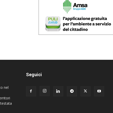
Seguici
to nel
rritori
 testata