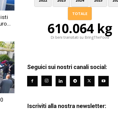
2022
2023
2024
2025
20
TOTALE
isti
610.064 kg
ro...
Di beni transitati su BringTheFood
Seguici sui nostri canali social:
00
Iscriviti alla nostra newsletter: