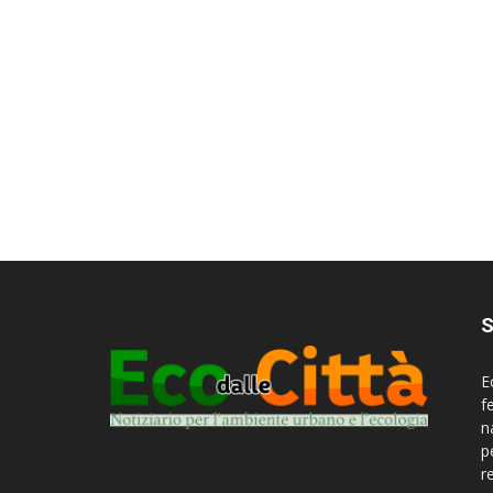
S
E
f
n
p
r