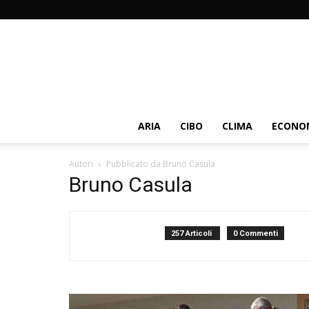
ARIA
CIBO
CLIMA
ECONOM
Autori
Pubblicato da Bruno Casula
Bruno Casula
257 Articoli
0 Commenti