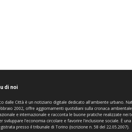
u di noi
co dalle Città è un notiziario digitale dedicato all'ambiente urbano. Na
ebbraio 2002, offre aggiornamenti quotidiani sulla cronaca ambientale
azionale e internazionale e racconta le buone pratiche realizzate nei te
er sviluppare l'economia circolare e favorire l'inclusione sociale. È una
egistrata presso il tribunale di Torino (iscrizione n. 58 del 22.05.2007).