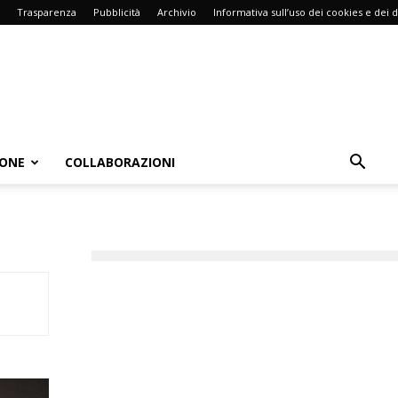
Trasparenza
Pubblicità
Archivio
Informativa sull’uso dei cookies e dei d
IONE
COLLABORAZIONI