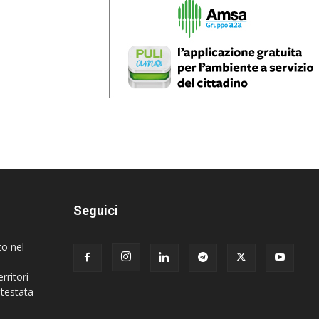
Seguici
to nel
rritori
 testata