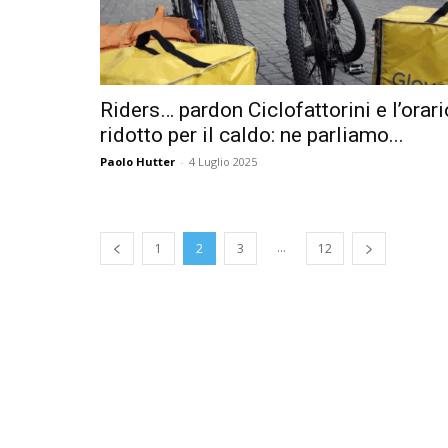
Riders… pardon Ciclofattorini e l’orari
ridotto per il caldo: ne parliamo...
Paolo Hutter
-
4 Luglio 2025
...
1
2
3
12