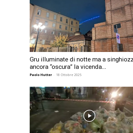
Gru illuminate di notte ma a singhioz
ancora “oscura” la vicenda...
Paolo Hutter
-
18 Ottobre 2025