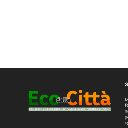
S
E
f
n
p
r