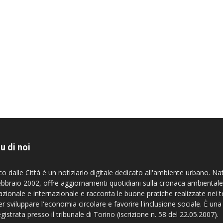
u di noi
co dalle Città è un notiziario digitale dedicato all'ambiente urbano. Na
ebbraio 2002, offre aggiornamenti quotidiani sulla cronaca ambientale
azionale e internazionale e racconta le buone pratiche realizzate nei te
er sviluppare l'economia circolare e favorire l'inclusione sociale. È una
egistrata presso il tribunale di Torino (iscrizione n. 58 del 22.05.2007).