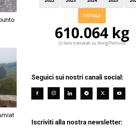
2022
2023
2024
2025
20
TOTALE
ppunto
610.064 kg
Di beni transitati su BringTheFood
Seguici sui nostri canali social:
 Amiat
Iscriviti alla nostra newsletter: