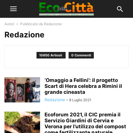
Autori
Pubblicato da Redazione
Redazione
10650 Articoli
0 Commenti
‘Omaggio a Fellini’: il progetto
Scart di Hera celebra a Rimini il
grande cineasta
Redazione
-
8 Luglio 2021
Ecoforum 2021, il CIC premia il
Servizio Giardini di Cervia e
Verona per l’utilizzo del compost
come fertilizzante naturale