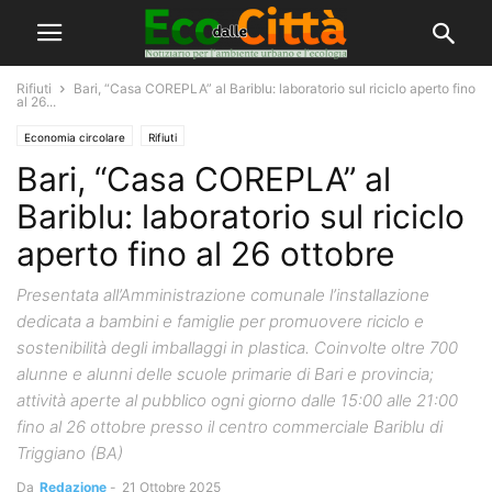
Rifiuti
Bari, “Casa COREPLA” al Bariblu: laboratorio sul riciclo aperto fino
al 26...
Economia circolare
Rifiuti
Bari, “Casa COREPLA” al
Bariblu: laboratorio sul riciclo
aperto fino al 26 ottobre
Presentata all’Amministrazione comunale l’installazione
dedicata a bambini e famiglie per promuovere riciclo e
sostenibilità degli imballaggi in plastica. Coinvolte oltre 700
alunne e alunni delle scuole primarie di Bari e provincia;
attività aperte al pubblico ogni giorno dalle 15:00 alle 21:00
fino al 26 ottobre presso il centro commerciale Bariblu di
Triggiano (BA)
Da
Redazione
-
21 Ottobre 2025