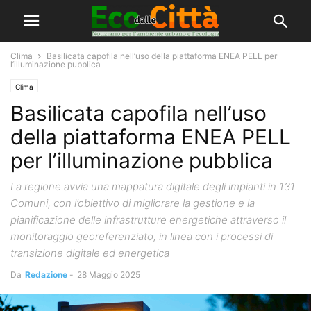
Clima
Basilicata capofila nell’uso della piattaforma ENEA PELL per
l’illuminazione pubblica
Clima
Basilicata capofila nell’uso
della piattaforma ENEA PELL
per l’illuminazione pubblica
La regione avvia una mappatura digitale degli impianti in 131
Comuni, con l’obiettivo di migliorare la gestione e la
pianificazione delle infrastrutture energetiche attraverso il
monitoraggio georeferenziato, in linea con i processi di
transizione digitale ed energetica
Da
Redazione
-
28 Maggio 2025