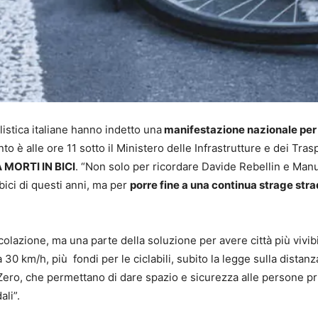
listica italiane hanno indetto una
manifestazione nazionale per
to è alle ore 11 sotto il Ministero delle Infrastrutture e dei Tras
MORTI IN BICI
. “Non solo per ricordare Davide Rebellin e Man
bici di questi anni, ma per
porre fine a una continua strage str
colazione, ma una parte della soluzione per avere città più vivibi
0 km/h, più fondi per le ciclabili, subito la legge sulla distanz
n Zero, che permettano di dare spazio e sicurezza alle persone p
ali”.