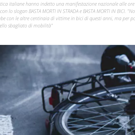
istica italiane hanno indetto una manifestazione nazionale alle ore
orti con lo slogan BASTA MORTI IN STRADA e BASTA MORTI IN BICI. "N
Città
 con le altre centinaia di vittime in bici di questi anni, ma per po
llo sbagliato di mobilità"