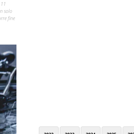
 11
on solo
rre fine