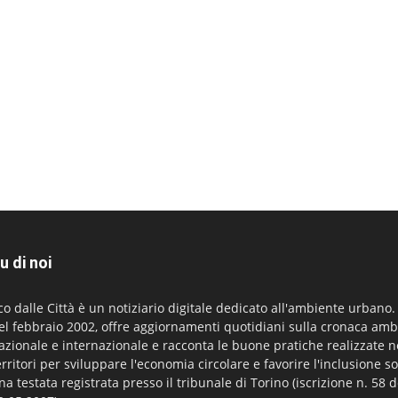
u di noi
co dalle Città è un notiziario digitale dedicato all'ambiente urbano
el febbraio 2002, offre aggiornamenti quotidiani sulla cronaca amb
azionale e internazionale e racconta le buone pratiche realizzate n
erritori per sviluppare l'economia circolare e favorire l'inclusione so
na testata registrata presso il tribunale di Torino (iscrizione n. 58 d