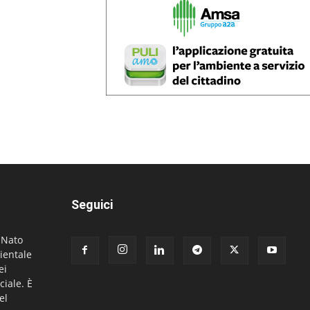
Seguici
. Nato
ientale
ei
ciale. È
el