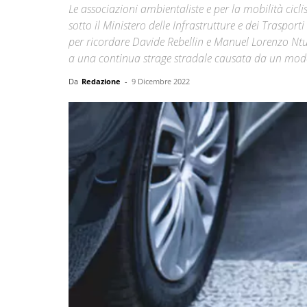
Le associazioni ambientaliste e per la mobilità cicl
sotto il Ministero delle Infrastrutture e dei Trasp
per ricordare Davide Rebellin e Manuel Lorenzo Ntube
a una continua strage stradale causata da un mode
Da
Redazione
-
9 Dicembre 2022