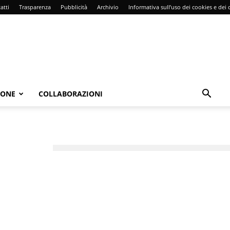
atti
Trasparenza
Pubblicità
Archivio
Informativa sull’uso dei cookies e dei d
IONE
COLLABORAZIONI