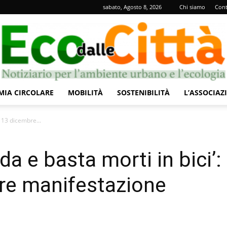
sabato, Agosto 8, 2026
Chi siamo
Cont
IA CIRCOLARE
MOBILITÀ
SOSTENIBILITÀ
L’ASSOCIAZ
Eco
ì 13 dicembre...
da e basta morti in bici’:
re manifestazione
dalle