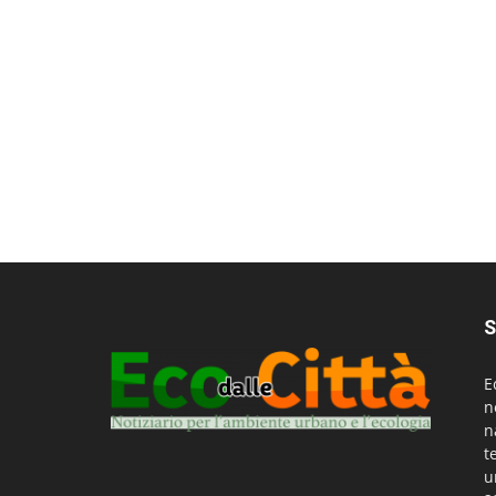
S
E
n
n
t
u