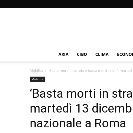
ARIA
CIBO
CLIMA
ECONOM
Mobilità
‘Basta morti in strada e basta morti in bici’: marted
Mobilità
‘Basta morti in stra
martedì 13 dicemb
nazionale a Roma