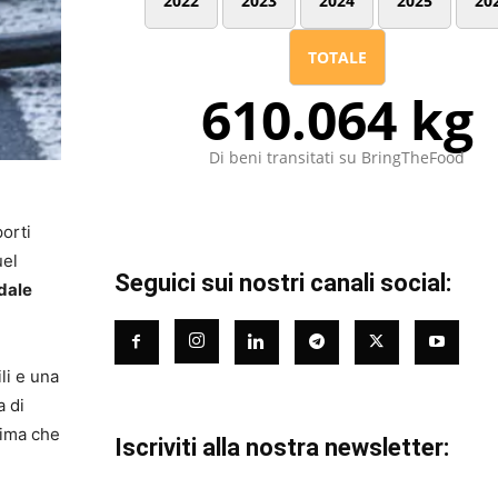
2022
2023
2024
2025
20
TOTALE
610.064 kg
Di beni transitati su BringTheFood
porti
uel
Seguici sui nostri canali social:
adale
li e una
a di
rima che
Iscriviti alla nostra newsletter: