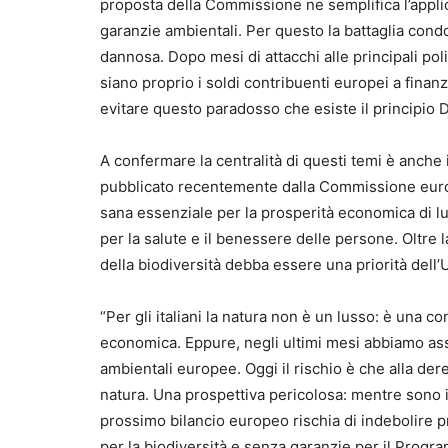
proposta della Commissione ne semplifica l’applic
garanzie ambientali. Per questo la battaglia cond
dannosa. Dopo mesi di attacchi alle principali po
siano proprio i soldi contribuenti europei a finan
evitare questo paradosso che esiste il principio
A confermare la centralità di questi temi è anche
pubblicato recentemente dalla Commissione europe
sana essenziale per la prosperità economica di lu
per la salute e il benessere delle persone. Oltre la
della biodiversità debba essere una priorità del
“Per gli italiani la natura non è un lusso: è una c
economica. Eppure, negli ultimi mesi abbiamo assi
ambientali europee. Oggi il rischio è che alla de
natura. Una prospettiva pericolosa: mentre sono in 
prossimo bilancio europeo rischia di indebolire pr
per la biodiversità e senza garanzie per il Progra