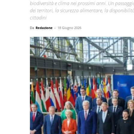
biodiversità e clima nei prossimi anni. Un passaggi
dei territori, la sicurezza alimentare, la disponibil
cittadini
Da
Redazione
-
18 Giugno 2026