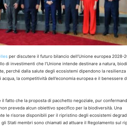
lles
per discutere il futuro bilancio dell’Unione europea 2028-
vello di investimenti che l’Unione intende destinare a natura, biod
e, perché dalla salute degli ecosistemi dipendono la resilienza
à di acqua, la competitività dell’economia europea e il benessere d
e il fatto che la proposta di pacchetto negoziale, pur conferman
non preveda alcun obiettivo specifico per la biodiversità. Una
e le risorse disponibili per il ripristino degli ecosistemi degrada
e gli Stati membri sono chiamati ad attuare il Regolamento sul rip