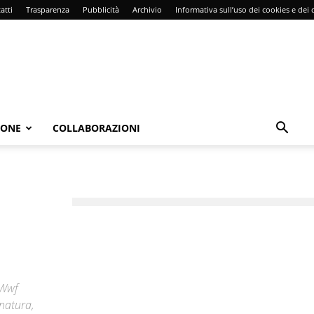
atti
Trasparenza
Pubblicità
Archivio
Informativa sull’uso dei cookies e dei d
IONE
COLLABORAZIONI
 Wwf
 natura,