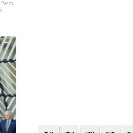
ilienza
ei