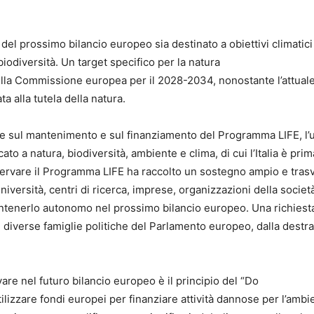
del prossimo bilancio europeo sia destinato a obiettivi climatici
biodiversità. Un target specifico per la natura
lla Commissione europea per il 2028-2034, nonostante l’attual
a alla tutela della natura.
re sul mantenimento e sul finanziamento del Programma LIFE, l’
 a natura, biodiversità, ambiente e clima, di cui l’Italia è prim
reservare il Programma LIFE ha raccolto un sostegno ampio e tras
università, centri di ricerca, imprese, organizzazioni della società
ntenerlo autonomo nel prossimo bilancio europeo. Una richiest
diverse famiglie politiche del Parlamento europeo, dalla destra 
e nel futuro bilancio europeo è il principio del “Do
lizzare fondi europei per finanziare attività dannose per l’ambi