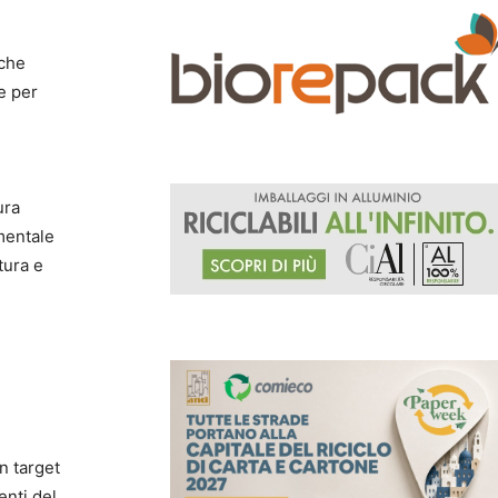
 che
e per
ura
mentale
tura e
l
n target
enti del