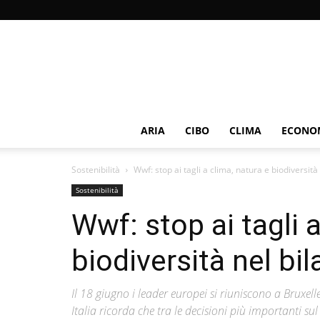
ARIA
CIBO
CLIMA
ECONOM
Sostenibilità
Wwf: stop ai tagli a clima, natura e biodiversità
Sostenibilità
Wwf: stop ai tagli 
biodiversità nel bi
Il 18 giugno i leader europei si riuniscono a Bruxel
Italia ricorda che tra le decisioni più importanti sul