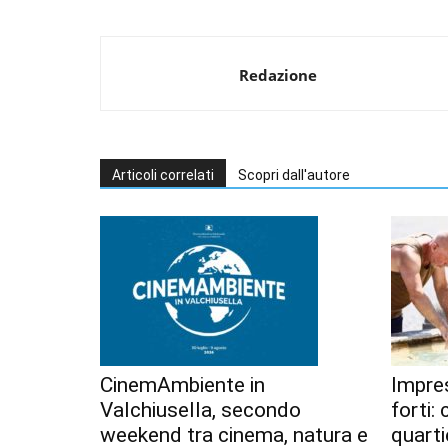
Redazione
Articoli correlati
Scopri dall'autore
CinemAmbiente in
Impres
Valchiusella, secondo
forti:
weekend tra cinema, natura e
quarti