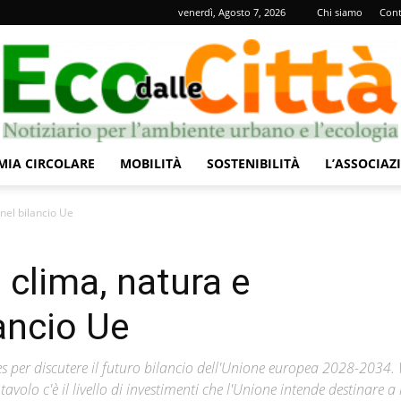
venerdì, Agosto 7, 2026
Chi siamo
Cont
IA CIRCOLARE
MOBILITÀ
SOSTENIBILITÀ
L’ASSOCIAZ
Eco
 nel bilancio Ue
a clima, natura e
lancio Ue
dalle
les per discutere il futuro bilancio dell'Unione europea 2028-2034.
 tavolo c'è il livello di investimenti che l'Unione intende destinare a