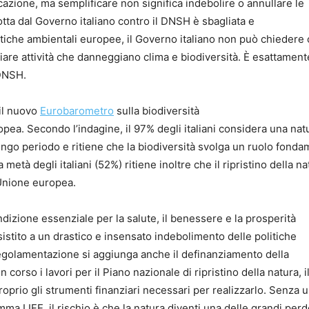
azione, ma semplificare non significa indebolire o annullare le
otta dal Governo italiano contro il DNSH è sbagliata e
litiche ambientali europee, il Governo italiano non può chiedere
ziare attività che danneggiano clima e biodiversità. È esattament
 DNSH.
 il nuovo
Eurobarometro
sulla biodiversità
a. Secondo l’indagine, il 97% degli italiani considera una nat
ngo periodo e ritiene che la biodiversità svolga un ruolo fonda
 metà degli italiani (52%) ritiene inoltre che il ripristino della na
l’Unione europea.
ondizione essenziale per la salute, il benessere e la prosperità
stito a un drastico e insensato indebolimento delle politiche
regolamentazione si aggiunga anche il definanziamento della
corso i lavori per il Piano nazionale di ripristino della natura, i
oprio gli strumenti finanziari necessari per realizzarlo. Senza u
mma LIFE, il rischio è che la natura diventi una delle grandi perd