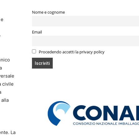
Nome e cognome
 e
Email
e
Procedendo accetti la privacy policy
unico
a
versale
 civile
a
alla
ente. La