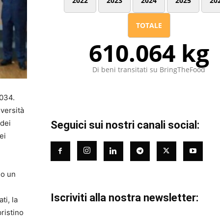
2022
2023
2024
2025
20
TOTALE
610.064 kg
Di beni transitati su BringTheFood
2034.
iversità
 dei
Seguici sui nostri canali social:
ei
do un
Iscriviti alla nostra newsletter:
ti, la
ristino