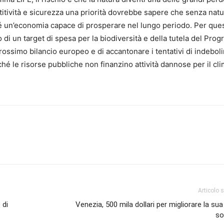
tività e sicurezza una priorità dovrebbe sapere che senza nat
e né un’economia capace di prosperare nel lungo periodo. Per que
o di un target di spesa per la biodiversità e della tutela del Pr
prossimo bilancio europeo e di accantonare i tentativi di indebolir
é le risorse pubbliche non finanzino attività dannose per il cli
a.
Articolo 
 di
Venezia, 500 mila dollari per migliorare la sua
so