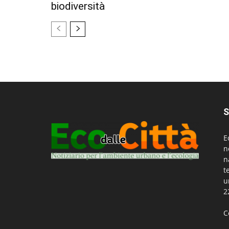
biodiversità
S
E
n
n
t
u
2
C