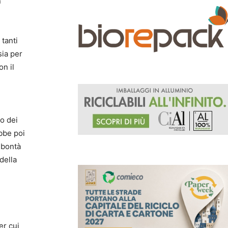
n
 tanti
sia per
on il
to dei
bbe poi
 bontà
della
er cui