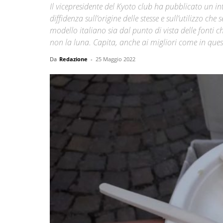
Il vicepresidente del Kyoto club ha pubblicato un int
diffidenza sull’origine delle stesse e sull’utilizzo c
modello italiano sia dal punto di vista delle fonti c
non la luna. Capita, anche ai migliori come in que
Da
Redazione
-
25 Maggio 2022