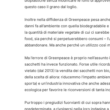
bioplastiche senza modificare le fonti di approvv
questo caso il grano dal loglio.
Inoltre nella diffidenza di Greenpeace pesa anche l
danni fa all’ambiente con quella biodegradabile e
la quantità di materiale vegetale di cui ci sarebbe
food, sia perché si perpetuerebbero consumi – l’u
abbandonare. Ma anche perché un utilizzo così ma
Ma l’errore di Greenpeace è proprio nell’assunto i
sacchetti ha invece funzionato. Forse utile ric
vietato (dal 2013) la vendita dei sacchetti non b
della scelta di allora: riducemmo l’impatto amb
sporta) e un’industria innovativa che anche ades
ecologica per favorire le riconversioni di tanta i
Purtroppo i pregiudizi fuorvianti di cui sopra ha
predeterminata, a rivolgersi nella loro indagine 