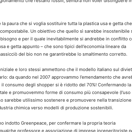
igionamento che restano fossili, sembra non voler distinguere i
a paura che si voglia sostituire tutta la plastica usa e getta che
 compostabile. Un obiettivo che quello sì sarebbe insostenibile 
 bisogno e per il quale inevitabilmente si andrebbe in conflitto c
sa e getta appunto – che sono tipici dell’economia lineare da
ssicciò del bio non ne garantirebbe lo smaltimento corretto.
niziale e loro stessi ammettono che il modello italiano sul divie
ordarlo: da quando nel 2007 approvammo l’emendamento che avre
io, il consumo degli shopper si è ridotto del 70%! Confermando la
ientale e promuovemmo forme di consumo più consapevole (l’uso 
so sarebbe utilissimo sostenere e promuovere nella transizione
ndustria chimica verso modelli di produzione sostenibili.
nno indotto Greenpeace, per confermare la propria teoria
a qualche professore e associazione di imprese inceneritoriste p