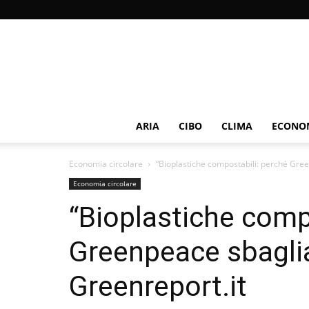
ARIA
CIBO
CLIMA
ECONOM
Economia circolare
“Bioplastiche compostabili: perché Gree
Economia circolare
“Bioplastiche comp
Greenpeace sbaglia
Greenreport.it