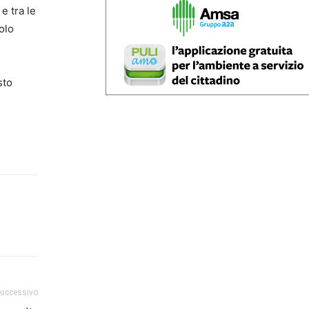
e tra le
olo
sto
successivo