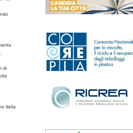
rando
amenta
.
i di
colte
ne della