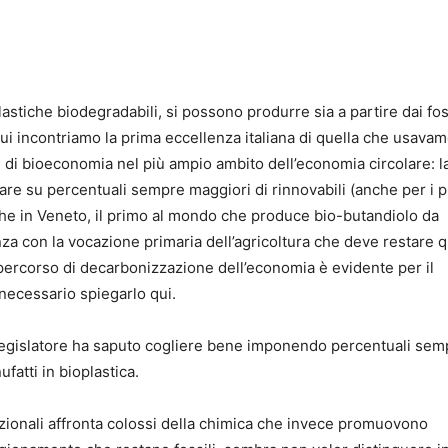
lastiche biodegradabili, si possono produrre sia a partire dai foss
qui incontriamo la prima eccellenza italiana di quella che usava
 di bioeconomia nel più ampio ambito dell’economia circolare: l
are su percentuali sempre maggiori di rinnovabili (anche per i p
righe in Veneto, il primo al mondo che produce bio-butandiolo da
a con la vocazione primaria dell’agricoltura che deve restare q
l percorso di decarbonizzazione dell’economia è evidente per il
 necessario spiegarlo qui.
il legislatore ha saputo cogliere bene imponendo percentuali sem
fatti in bioplastica.
onali affronta colossi della chimica che invece promuovono