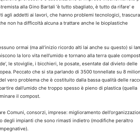
emista alla Gino Bartali ‘è tutto sbagliato, è tutto da rifare’ e
oti agli addetti ai lavori, che hanno problemi tecnologici, trascu
e non ha difficoltà alcuna a trattare anche le bioplastiche
nessuno ormai (ma all’inizio ricordo alti lai anche su questo) si l
iscono la loro vita nell’umido e tornano alla terra quale compost
e’, le stoviglie, i bicchieri, le posate, esentate dal divieto delle
opea. Peccato che si sta parlando di 3500 tonnellate su 8 milion
 del vero problema che è costituito dalla bassa qualità delle rac
partire dall’umido che troppo spesso è pieno di plastica (quella
aminare il compost.
re Comuni, consorzi, imprese: miglioramento dell’organizzazio
degli impianti che sono rimasti indietro (modifiche peraltro
mpegnative).