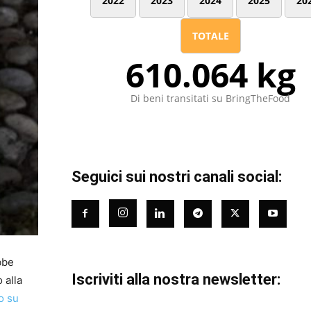
2022
2023
2024
2025
20
TOTALE
610.064 kg
Di beni transitati su BringTheFood
Seguici sui nostri canali social:
bbe
Iscriviti alla nostra newsletter:
 alla
o su