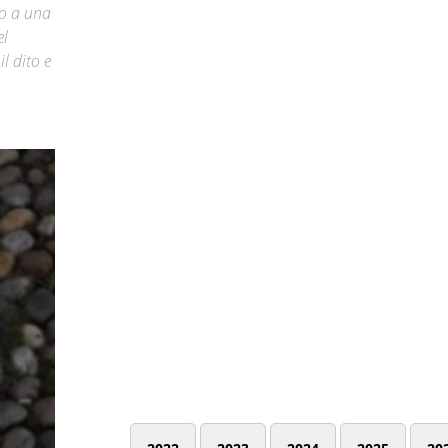
to a una
el
l dito e