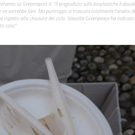
ervento su Greenreport.it: "Il pregiudizio sulle bioplastiche è dovu
he se ne vorrebbe fare. Ma purtroppo si trascura totalmente l’analisi d
Città
he rispetto alla chiusura del ciclo. Stavolta Greenpeace ha indicato i
sto caso"