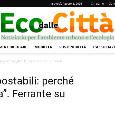
giovedì, Agosto 6, 2026
Chi siamo
Cont
IA CIRCOLARE
MOBILITÀ
SOSTENIBILITÀ
L’ASSOCIAZ
Eco
npeace sbaglia”. Ferrante su Greenreport.it
ostabili: perché
”. Ferrante su
dalle