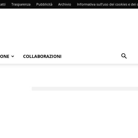
atti
Trasparenza
Pubblicità
Archivio
Informativa sull’uso dei cookies e dei d
IONE
COLLABORAZIONI