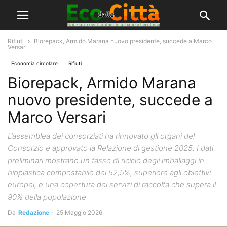
Rifiuti
Biorepack, Armido Marana nuovo presidente, succede a Marco
Versari
Economia circolare
Rifiuti
Biorepack, Armido Marana
nuovo presidente, succede a
Marco Versari
L’assemblea dei consorziati ha rinnovato gli organi del
Consorzio e approvato la Relazione di gestione 2025. I dati
preliminari mostrano un tasso di riciclo degli imballaggi in
bioplastica compostabile del 52,5%, superiore agli obiettivi
europei, e una copertura dei servizi di raccolta che supera il
90% della popolazione
Da
Redazione
-
25 Maggio 2026