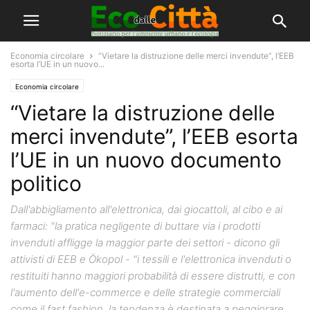
Economia circolare
“Vietare la distruzione delle merci invendute”, l’EEB
esorta l’UE in un nuovo...
Economia circolare
“Vietare la distruzione delle
merci invendute”, l’EEB esorta
l’UE in un nuovo documento
politico
Dall'abbigliamento all'elettronica, dai giocattoli, al cibo e ai
farmaci: "la pratica negligente di buttare via i prodotti
invenduti affligge la maggior parte dei settori - dicono gli
attivisti di EEB e Ökopol - "i tessili e l'elettronica invenduti o
restituiti hanno maggiori probabilità di essere distrutti, e con
l'aumento dell'e-commerce e delle strategie commerciali
come il fast fashion, la tendenza è destinata a peggiorare