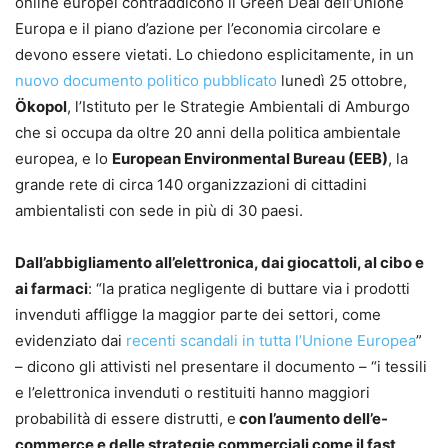
online europei contraddicono il Green Deal dell’Unione
Europa e il piano d’azione per l’economia circolare e
devono essere vietati. Lo chiedono esplicitamente, in un
nuovo documento politico pubblicato
lunedì 25 ottobre,
Ökopol
, l’Istituto per le Strategie Ambientali di Amburgo
che si occupa da oltre 20 anni della politica ambientale
europea, e lo
European Environmental Bureau (EEB)
, la
grande rete di circa 140 organizzazioni di cittadini
ambientalisti con sede in più di 30 paesi.
Dall’abbigliamento all’elettronica, dai giocattoli, al cibo e
ai farmaci
: “la pratica negligente di buttare via i prodotti
invenduti affligge la maggior parte dei settori, come
evidenziato dai
recenti scandali in tutta l’Unione Europea
”
– dicono gli attivisti nel presentare il documento – “i tessili
e l’elettronica invenduti o restituiti hanno maggiori
probabilità di essere distrutti, e
con l’aumento dell’e-
commerce e delle strategie commerciali come il fast