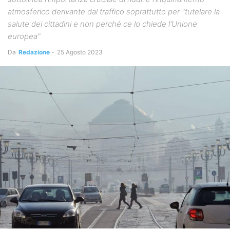
atmosferico derivante dal traffico soprattutto per "tutelare la
salute dei cittadini e non perché ce lo chiede l'Unione
europea"
Da
Redazione
-
25 Agosto 2023