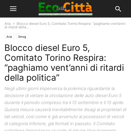
Aria
Blocco diesel Euro 5, Comitato Torino Respira: “paghiamo vent’anni
di ritardi della...
Aria
Smog
Blocco diesel Euro 5,
Comitato Torino Respira:
“paghiamo vent’anni di ritardi
della politica”
Negli ultimi giorni imperversa la polemica riguardante la
decisione di vietare la circolazione delle auto diesel Euro 5
durante il periodo compreso tra il 15 settembre e il 15 aprile.
Questa misura causerà inevitabilmente disagi ai proprietari di
tali veicoli, così come è già avvenuto ai possessori di veicoli
di categoria inferiore, già fermati in passato. Il Comitato
sottolinea l'importanza cruciale di ridurre l'inquinamento