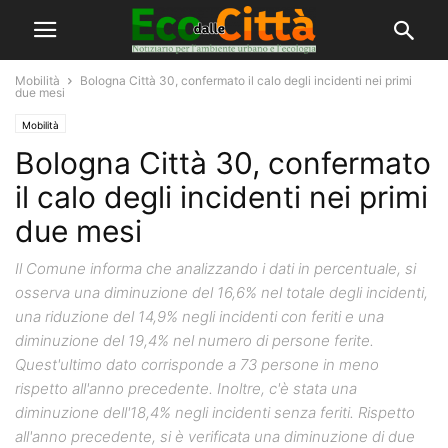
Mobilità
Bologna Città 30, confermato il calo degli incidenti nei primi
due mesi
Mobilità
Bologna Città 30, confermato
il calo degli incidenti nei primi
due mesi
Il Comune informa che analizzando i dati in percentuale, si
osserva una diminuzione del 16,6% nel totale degli incidenti,
una riduzione del 14,9% negli incidenti con feriti e una
diminuzione del 19,4% nel numero di persone ferite.
Quest'ultimo dato corrisponde a 73 persone in meno
rispetto all'anno precedente. Inoltre, c'è stata una
diminuzione dell'18,4% negli incidenti senza feriti. Rispetto
all'anno precedente, si è verificata una diminuzione di due