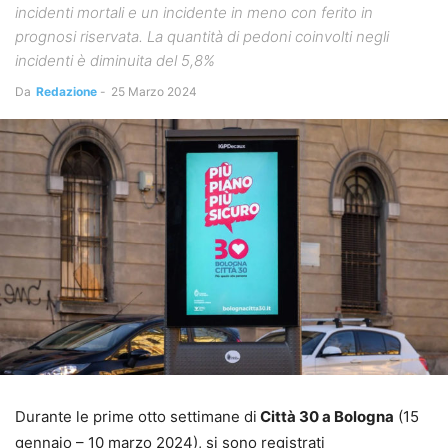
incidenti mortali e un incidente in meno con ferito in
prognosi riservata. La quantità di pedoni coinvolti negli
incidenti è diminuita del 5,8%
Da
Redazione
-
25 Marzo 2024
Durante le prime otto settimane di
Città 30 a Bologna
(15
gennaio – 10 marzo 2024), si sono registrati