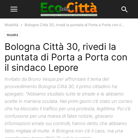
Mobilità
Bologna Città 30, rivedi la puntata di Porta a Porta con il...
Mobilità
Bologna Città 30, rivedi la
puntata di Porta a Porta con
il sindaco Lepore
Invitato da Bruno Vespa per affrontare il tema del
provvedimento Bologna Città 30, il primo cittadino ha
spiegato: "Abbiamo studiato tutte le strade e le abbiamo
scelte in maniera oculata. Nei primi giorni c’è stato un corteo
che ha bloccato il traffico per una protesta, legittima. Poi c’è
confusione per una marea di false notizie, giravano
informazioni errate sui controlli, hanno detto che abbiamo
fatto migliaia di multe. A Bologna non c’è il caos, ma una