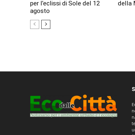
per l’eclissi di Sole del 12
della 
agosto
S
E
n
n
t
u