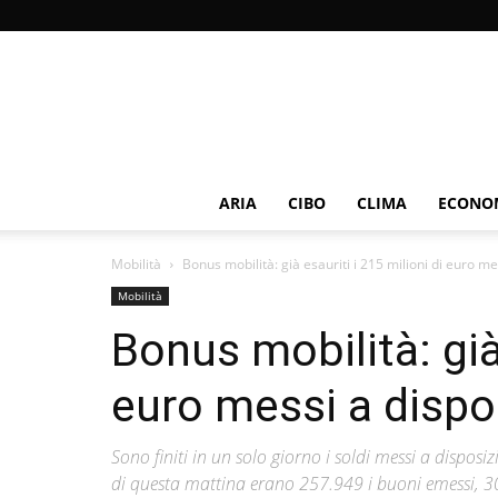
ARIA
CIBO
CLIMA
ECONOM
Mobilità
Bonus mobilità: già esauriti i 215 milioni di euro m
Mobilità
Bonus mobilità: già 
euro messi a dispo
Sono finiti in un solo giorno i soldi messi a dispos
di questa mattina erano 257.949 i buoni emessi, 300