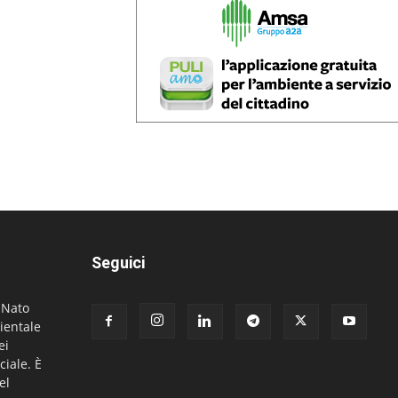
Seguici
. Nato
ientale
ei
ciale. È
el