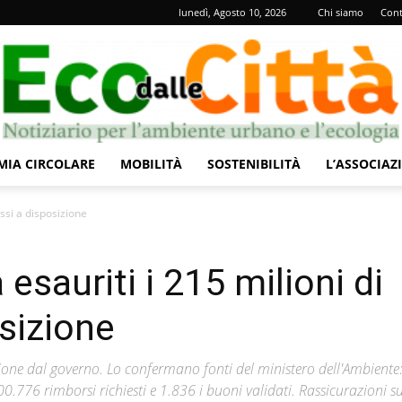
lunedì, Agosto 10, 2026
Chi siamo
Cont
IA CIRCOLARE
MOBILITÀ
SOSTENIBILITÀ
L’ASSOCIAZ
Eco
essi a disposizione
esauriti i 215 milioni di
sizione
dalle
izione dal governo. Lo confermano fonti del ministero dell'Ambiente:
.776 rimborsi richiesti e 1.836 i buoni validati. Rassicurazioni su