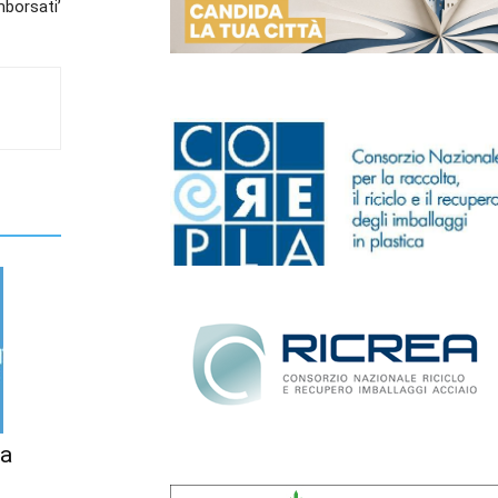
mborsati’
la