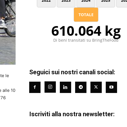
2022
2023
2024
2025
20
TOTALE
610.064 kg
Di beni transitati su BringTheFood
Seguici sui nostri canali social:
te le
e alle 10
776
Iscriviti alla nostra newsletter: