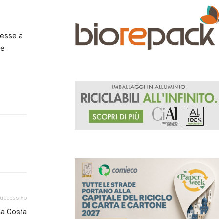
messe a
le
successivo
 ma Costa