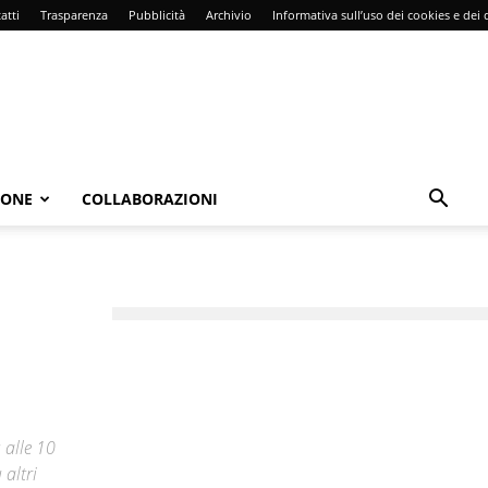
atti
Trasparenza
Pubblicità
Archivio
Informativa sull’uso dei cookies e dei d
IONE
COLLABORAZIONI
 alle 10
 altri